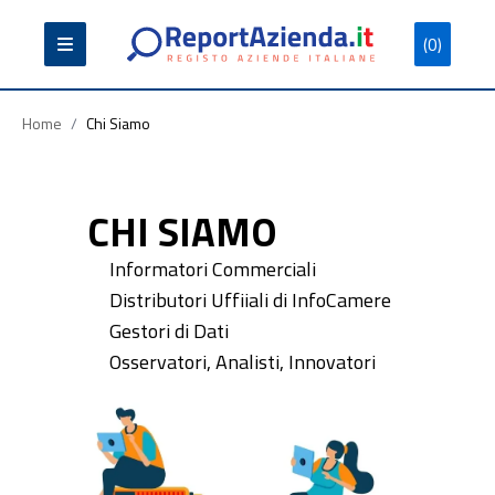
(0)
Partita
Codice
Ragione
Iva
Fiscale
Sociale
Home
/
Chi Siamo
CHI SIAMO
Informatori Commerciali
Cerca
Distributori Uffiiali di InfoCamere
Gestori di Dati
Osservatori, Analisti, Innovatori