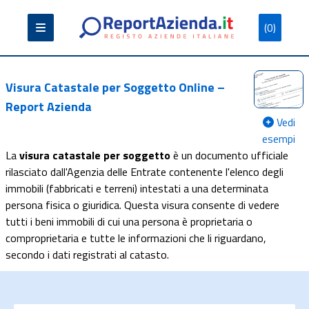
(0)
Partita
Codice
Ragione
Iva
Fiscale
Sociale
Visura Catastale per Soggetto Online –
Report Azienda
Vedi
esempi
La
visura catastale per soggetto
è un documento ufficiale
Cerca
rilasciato dall'Agenzia delle Entrate contenente l'elenco degli
immobili (fabbricati e terreni) intestati a una determinata
persona fisica o giuridica. Questa visura consente di vedere
tutti i beni immobili di cui una persona è proprietaria o
comproprietaria e tutte le informazioni che li riguardano,
secondo i dati registrati al catasto.