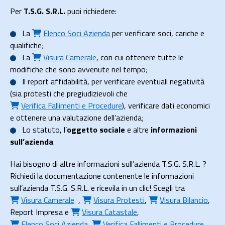
Per
T.S.G. S.R.L.
puoi richiedere:
La
Elenco Soci Azienda
per verificare soci, cariche e
qualifiche;
La
Visura Camerale
, con cui ottenere tutte le
modifiche che sono avvenute nel tempo;
Il
report affidabilità
, per verificare eventuali negatività
(sia protesti che pregiudizievoli che
Verifica Fallimenti e Procedure
), verificare dati economici
e ottenere una valutazione dell’azienda;
Lo
statuto
, l’
oggetto sociale
e altre
informazioni
sull’azienda
.
Hai bisogno di altre informazioni sull’azienda T.S.G. S.R.L. ?
Richiedi la documentazione contenente le informazioni
sull’azienda T.S.G. S.R.L. e ricevila in un clic! Scegli tra
Visura Camerale
,
Visura Protesti
,
Visura Bilancio
,
Report Impresa
e
Visura Catastale
,
Elenco Soci Azienda
,
Verifica Fallimenti e Procedure
.