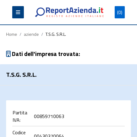
(0)
Partita
Codice
Ragione
Iva
Fiscale
Sociale
Home
/
aziende
/
T.S.G. S.R.L.
Dati dell'impresa trovata:
T.S.G. S.R.L.
Cerca
Partita
00859710063
IVA:
Codice
00430370064