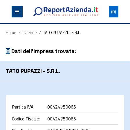
(0)
Partita
Codice
Ragione
Iva
Fiscale
Sociale
Home
/
aziende
/
TATO PUPAZZI - S.R.L.
Dati dell'impresa trovata:
TATO PUPAZZI - S.R.L.
Cerca
Partita IVA:
00424750065
Codice Fiscale:
00424750065