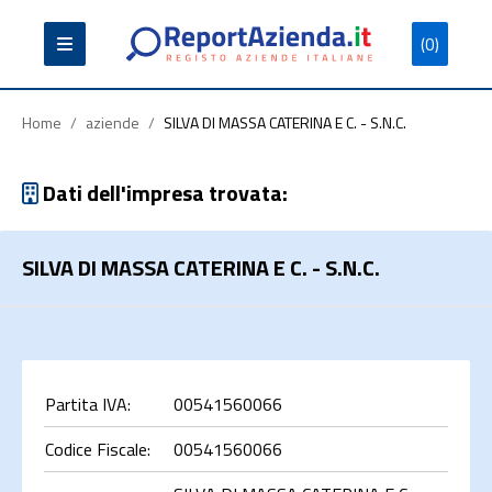
(0)
Partita
Codice
Ragione
Iva
Fiscale
Sociale
Home
/
aziende
/
SILVA DI MASSA CATERINA E C. - S.N.C.
Dati dell'impresa trovata:
SILVA DI MASSA CATERINA E C. - S.N.C.
Cerca
Partita IVA:
00541560066
Codice Fiscale:
00541560066