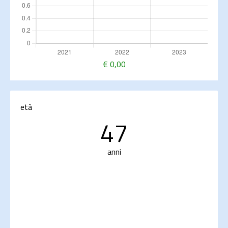
€
0,00
età
47
anni