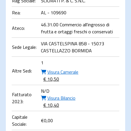
Rag Sociale:
SCIORATI P. & C. S.N.C.
Rea:
AL - 109690
46.31.00 Commercio all'ingrosso di
Ateco:
frutta e ortaggi freschi o conservati
VIA CASTELSPINA 858 - 15073
Sede Legale:
CASTELLAZZO BORMIDA
1
Altre Sedi:
Visura Camerale
€ 10,50
N/D
Fatturato
Visura Bilancio
2023:
€ 10,40
Capitale
€
0,00
Sociale: