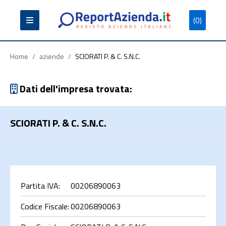
(0)
Partita
Codice
Ragione
Iva
Fiscale
Sociale
Home
/
aziende
/
SCIORATI P. & C. S.N.C.
Dati dell'impresa trovata:
SCIORATI P. & C. S.N.C.
Cerca
Partita IVA:
00206890063
Codice Fiscale:
00206890063