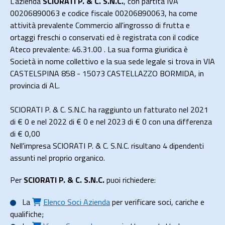
L'azienda
SCIORATI P. & C. S.N.C.
, con partita IVA
00206890063 e codice fiscale 00206890063, ha come
attività prevalente Commercio all'ingrosso di frutta e
ortaggi freschi o conservati ed è registrata con il codice
Ateco prevalente: 46.31.00 . La sua forma giuridica è
Società in nome collettivo e la sua sede legale si trova in VIA
CASTELSPINA 858 - 15073 CASTELLAZZO BORMIDA, in
provincia di AL.
SCIORATI P. & C. S.N.C. ha raggiunto un fatturato nel 2021
di
€ 0
e nel 2022 di
€ 0
e nel 2023 di
€ 0
con una differenza
di €
0,00
Nell'impresa SCIORATI P. & C. S.N.C. risultano 4 dipendenti
assunti nel proprio organico.
Per
SCIORATI P. & C. S.N.C.
puoi richiedere:
La
Elenco Soci Azienda
per verificare soci, cariche e
qualifiche;