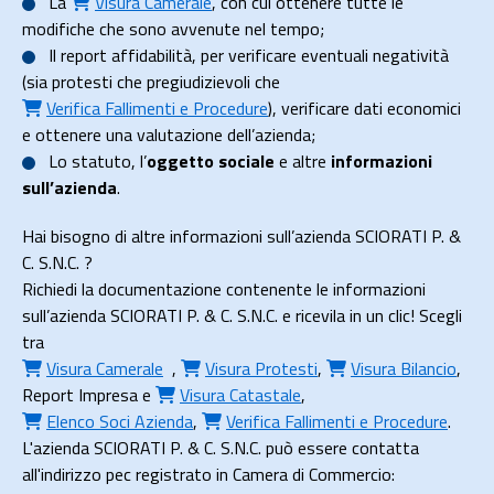
La
Visura Camerale
, con cui ottenere tutte le
modifiche che sono avvenute nel tempo;
Il
report affidabilità
, per verificare eventuali negatività
(sia protesti che pregiudizievoli che
Verifica Fallimenti e Procedure
), verificare dati economici
e ottenere una valutazione dell’azienda;
Lo
statuto
, l’
oggetto sociale
e altre
informazioni
sull’azienda
.
Hai bisogno di altre informazioni sull’azienda SCIORATI P. &
C. S.N.C. ?
Richiedi la documentazione contenente le informazioni
sull’azienda SCIORATI P. & C. S.N.C. e ricevila in un clic! Scegli
tra
Visura Camerale
,
Visura Protesti
,
Visura Bilancio
,
Report Impresa
e
Visura Catastale
,
Elenco Soci Azienda
,
Verifica Fallimenti e Procedure
.
L'azienda SCIORATI P. & C. S.N.C. può essere contatta
all'indirizzo pec registrato in Camera di Commercio: