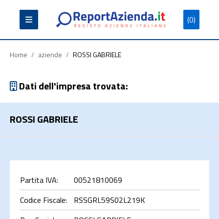
(0)
Partita
Codice
Ragione
Iva
Fiscale
Sociale
Home
/
aziende
/
ROSSI GABRIELE
Dati dell'impresa trovata:
ROSSI GABRIELE
Cerca
Partita IVA:
00521810069
Codice Fiscale:
RSSGRL59S02L219K