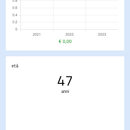
€
0,00
età
47
anni