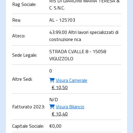
RIS DI GIARDINI MARIA TERESA &
Rag Sociale:
C. S.N.C.
Rea:
AL - 125703
43.99.00 Altri lavori specializzati di
Ateco:
costruzione nca
STRADA C.VALLE 8 - 15058
Sede Legale:
VIGUZZOLO
0
Altre Sedi:
Visura Camerale
€ 10,50
N/D
Fatturato 2023:
Visura Bilancio
€ 10,40
Capitale Sociale:
€
0,00