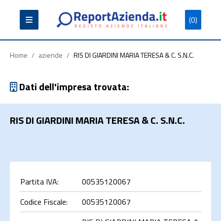
(0)
Partita
Codice
Ragione
Iva
Fiscale
Sociale
Home
/
aziende
/
RIS DI GIARDINI MARIA TERESA & C. S.N.C.
Dati dell'impresa trovata:
RIS DI GIARDINI MARIA TERESA & C. S.N.C.
Cerca
Partita IVA:
00535120067
Codice Fiscale:
00535120067