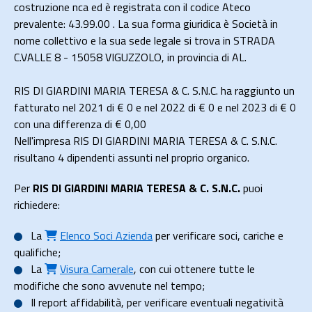
costruzione nca ed è registrata con il codice Ateco
prevalente: 43.99.00 . La sua forma giuridica è Società in
nome collettivo e la sua sede legale si trova in STRADA
C.VALLE 8 - 15058 VIGUZZOLO, in provincia di AL.
RIS DI GIARDINI MARIA TERESA & C. S.N.C. ha raggiunto un
fatturato nel 2021 di
€ 0
e nel 2022 di
€ 0
e nel 2023 di
€ 0
con una differenza di €
0,00
Nell'impresa RIS DI GIARDINI MARIA TERESA & C. S.N.C.
risultano 4 dipendenti assunti nel proprio organico.
Per
RIS DI GIARDINI MARIA TERESA & C. S.N.C.
puoi
richiedere:
La
Elenco Soci Azienda
per verificare soci, cariche e
qualifiche;
La
Visura Camerale
, con cui ottenere tutte le
modifiche che sono avvenute nel tempo;
Il
report affidabilità
, per verificare eventuali negatività