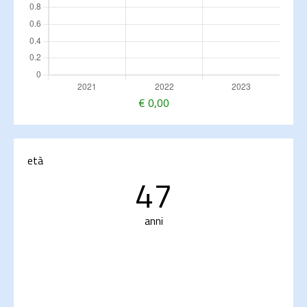
€
0,00
età
47
anni