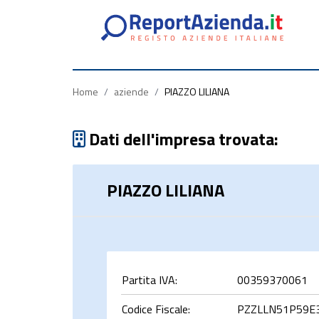
Partita
Codice
Ragione
Iva
Fiscale
Sociale
Home
/
aziende
/
PIAZZO LILIANA
Dati dell'impresa trovata:
PIAZZO LILIANA
rca
Partita IVA:
00359370061
Codice Fiscale:
PZZLLN51P59E