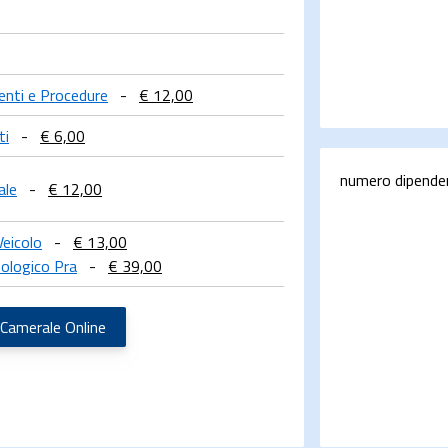
menti e Procedure
-
€ 12,00
ti
-
€ 6,00
numero dipende
ale
-
€ 12,00
Veicolo
-
€ 13,00
ologico Pra
-
€ 39,00
 Camerale Online