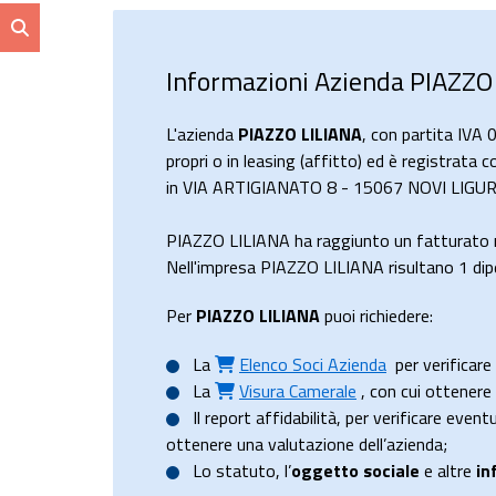
Informazioni Azienda PIAZZO
L'azienda
PIAZZO LILIANA
, con partita IVA
propri o in leasing (affitto) ed è registrata 
in VIA ARTIGIANATO 8 - 15067 NOVI LIGURE, 
PIAZZO LILIANA ha raggiunto un fatturato 
Nell'impresa PIAZZO LILIANA risultano 1 dipe
Per
PIAZZO LILIANA
puoi richiedere:
La
Elenco Soci Azienda
per verificare 
La
Visura Camerale
, con cui ottener
Il
report affidabilità
, per verificare event
ottenere una valutazione dell’azienda;
Lo
statuto
, l’
oggetto sociale
e altre
in