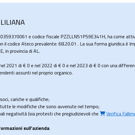
 LILIANA
 00359370061 e codice fiscale PZZLLN51P59E341H, ha come attivit
con il codice Ateco prevalente: 68.20.01 . La sua forma giuridica è Im
in provincia di AL.
nel 2021 di
€ 0
e nel 2022 di
€ 0
e nel 2023 di
€ 0
con una differen
ndenti assunti nel proprio organico.
soci, cariche e qualifiche;
e tutte le modifiche che sono avvenute nel tempo;
uali negatività (sia protesti che pregiudizievoli che
Verifica Falli
formazioni sull’azienda
.