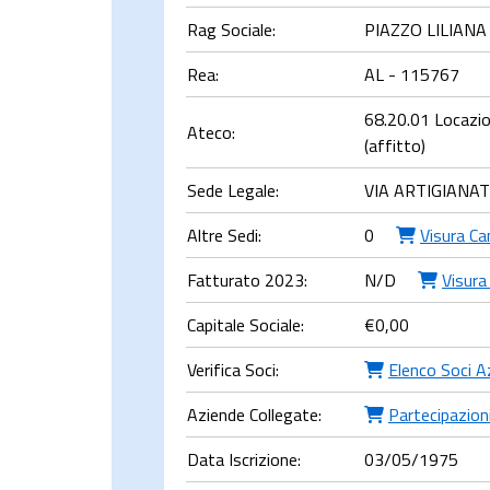
Rag Sociale:
PIAZZO LILIANA
Rea:
AL - 115767
68.20.01 Locazion
Ateco:
(affitto)
Sede Legale:
VIA ARTIGIANAT
Altre Sedi:
0
Visura Ca
Fatturato 2023:
N/D
Visura
Capitale Sociale:
€
0,00
Verifica Soci:
Elenco Soci A
Aziende Collegate:
Partecipazioni
Data Iscrizione:
03/05/1975