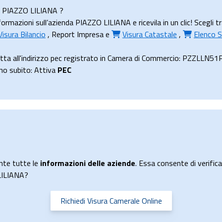
da PIAZZO LILIANA ?
rmazioni sull’azienda PIAZZO LILIANA e ricevila in un clic! Scegli t
Visura Bilancio
,
Report Impresa
e
Visura Catastale
,
Elenco S
ta all'indirizzo pec registrato in Camera di Commercio: PZZLLN51
uno subito: Attiva
PEC
nte tutte le
informazioni delle aziende
. Essa consente di verificar
 LILIANA?
Richiedi Visura Camerale Online