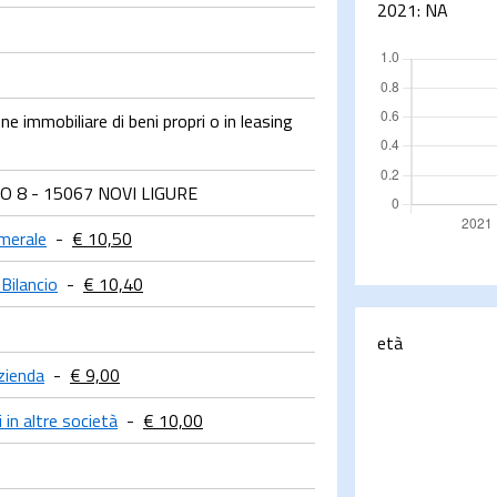
2021:
NA
e immobiliare di beni propri o in leasing
O 8 - 15067 NOVI LIGURE
merale
-
€ 10,50
 Bilancio
-
€ 10,40
età
zienda
-
€ 9,00
 in altre società
-
€ 10,00