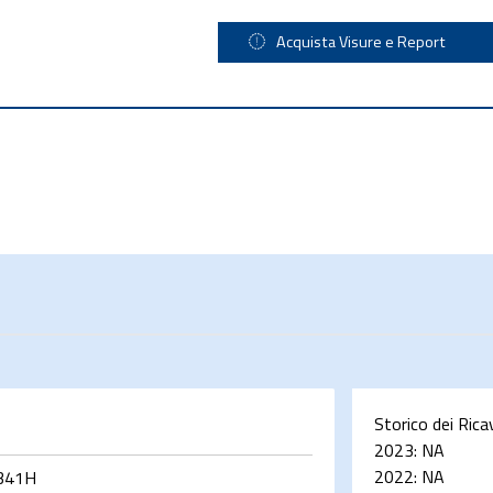
Acquista Visure e Report
Storico dei Rica
2023:
NA
2022:
NA
341H