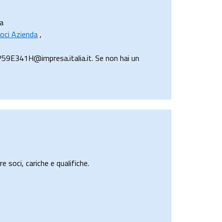
ra
oci Azienda
,
P59E341H@impresa.italia.it. Se non hai un
e soci, cariche e qualifiche.