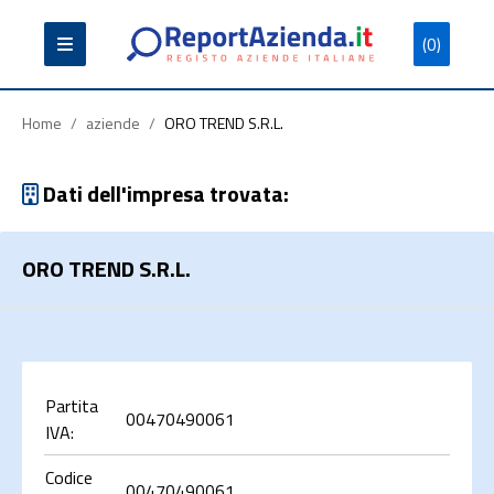
(0)
Partita
Codice
Ragione
Iva
Fiscale
Sociale
Home
/
aziende
/
ORO TREND S.R.L.
Dati dell'impresa trovata:
ORO TREND S.R.L.
Cerca
Partita
00470490061
IVA:
Codice
00470490061