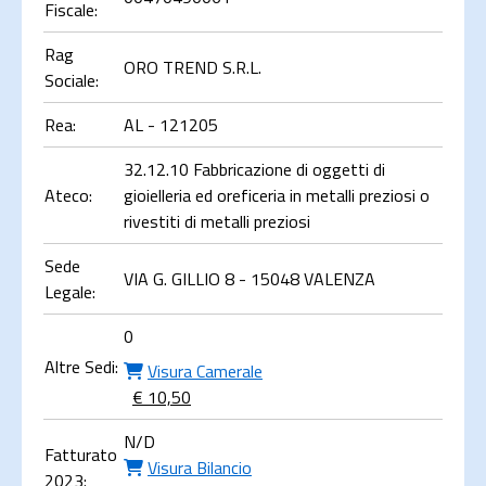
Fiscale:
Rag
ORO TREND S.R.L.
Sociale:
Rea:
AL - 121205
32.12.10 Fabbricazione di oggetti di
Ateco:
gioielleria ed oreficeria in metalli preziosi o
rivestiti di metalli preziosi
Sede
VIA G. GILLIO 8 - 15048 VALENZA
Legale:
0
Altre Sedi:
Visura Camerale
€ 10,50
N/D
Fatturato
Visura Bilancio
2023: