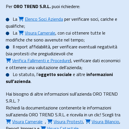
Per
ORO TREND S.R.L.
puoi richiedere:
La
Elenco Soci Azienda
per verificare soci, cariche e
qualifiche;
La
Visura Camerale
, con cui ottenere tutte le
modifiche che sono avvenute nel tempo;
Il
report affidabilità
, per verificare eventuali negatività
(sia protesti che pregiudizievoli che
Verifica Fallimenti e Procedure
), verificare dati economici
e ottenere una valutazione dell’azienda;
Lo
statuto
, l’
oggetto sociale
e altre
informazioni
sull’azienda
.
Hai bisogno di altre informazioni sull’azienda ORO TREND
S.R.L. ?
Richiedi la documentazione contenente le informazioni
sull’azienda ORO TREND S.R.L. e ricevila in un clic! Scegli tra
Visura Camerale
,
Visura Protesti
,
Visura Bilancio
,
Report Impresa
e
Visura Catastale
,