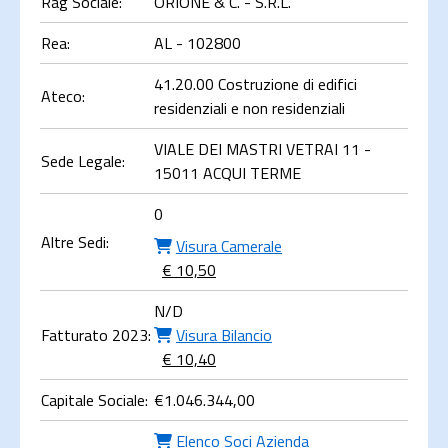
Rag Sociale:
ORIONE & C. - S.R.L.
Rea:
AL - 102800
41.20.00 Costruzione di edifici
Ateco:
residenziali e non residenziali
VIALE DEI MASTRI VETRAI 11 -
Sede Legale:
15011 ACQUI TERME
0
Altre Sedi:
Visura Camerale
€ 10,50
N/D
Fatturato 2023:
Visura Bilancio
€ 10,40
Capitale Sociale:
€
1.046.344,00
Elenco Soci Azienda