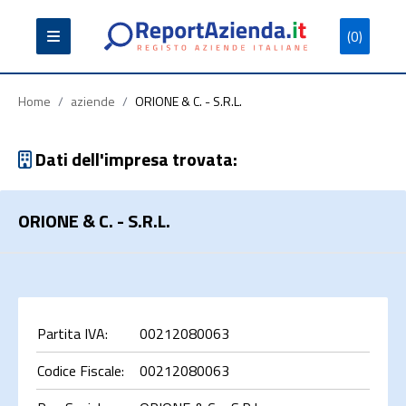
(0)
Partita
Codice
Ragione
Iva
Fiscale
Sociale
Home
/
aziende
/
ORIONE & C. - S.R.L.
Dati dell'impresa trovata:
ORIONE & C. - S.R.L.
Cerca
Partita IVA:
00212080063
Codice Fiscale:
00212080063