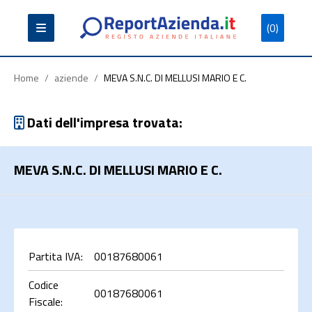
(0)
Partita
Codice
Ragione
Iva
Fiscale
Sociale
Home
/
aziende
/
MEVA S.N.C. DI MELLUSI MARIO E C.
Dati dell'impresa trovata:
MEVA S.N.C. DI MELLUSI MARIO E C.
Cerca
Partita IVA:
00187680061
Codice
00187680061
Fiscale: