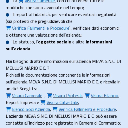
La
Visura Camerale
, con cui ottenere tutte le
modifiche che sono avvenute nel tempo;
Il
report affidabilità
, per verificare eventuali negatività
(sia protesti che pregiudizievoli che
Verifica Fallimenti e Procedure
), verificare dati economici
e ottenere una valutazione dell’azienda;
Lo
statuto
, l’
oggetto sociale
e altre
informazioni
sull’azienda
.
Hai bisogno di altre informazioni sull’azienda MEVA S.N.C. DI
MELLUSI MARIO E C. ?
Richiedi la documentazione contenente le informazioni
sull’azienda MEVA S.N.C. DI MELLUSI MARIO E C. e ricevila in
un clic! Scegli tra
Visura Camerale
,
Visura Protesti
,
Visura Bilancio
,
Report Impresa
e
Visura Catastale
,
Elenco Soci Azienda
,
Verifica Fallimenti e Procedure
.
L'azienda MEVA S.N.C. DI MELLUSI MARIO E C. può essere
contatta all'indirizzo pec registrato in Camera di Commercio: