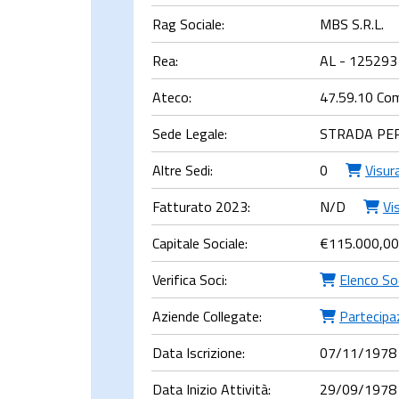
Rag Sociale:
MBS S.R.L.
Rea:
AL - 125293
Ateco:
47.59.10 Comm
Sede Legale:
STRADA PE
Altre Sedi:
0
Visur
Fatturato 2023:
N/D
Vi
Capitale Sociale:
€
115.000,00
Verifica Soci:
Elenco So
Aziende Collegate:
Partecipaz
Data Iscrizione:
07/11/1978
Data Inizio Attività:
29/09/1978