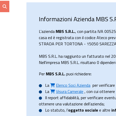
Informazioni Azienda MBS S.R
L'azienda
MBS S.R.L.
, con partita IVA 0052
casa ed è registrata con il codice Ateco preva
STRADA PER TORTONA - 15050 SAREZZANO, 
MBS S.R.L. ha raggiunto un fatturato nel 2
Nell'impresa MBS S.R.L. risultano 0 dipendent
Per
MBS S.R.L.
puoi richiedere:
La
Elenco Soci Azienda
per verificare 
La
Visura Camerale
, con cui ottener
Il
report affidabilità
, per verificare event
ottenere una valutazione dell’azienda;
Lo
statuto
, l’
oggetto sociale
e altre
in