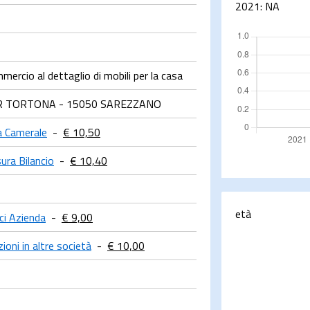
2021:
NA
ercio al dettaglio di mobili per la casa
R TORTONA - 15050 SAREZZANO
a Camerale
-
€ 10,50
sura Bilancio
-
€ 10,40
età
ci Azienda
-
€ 9,00
ioni in altre società
-
€ 10,00