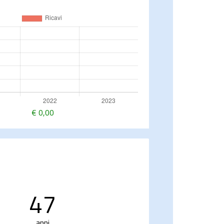
€
0,00
47
anni