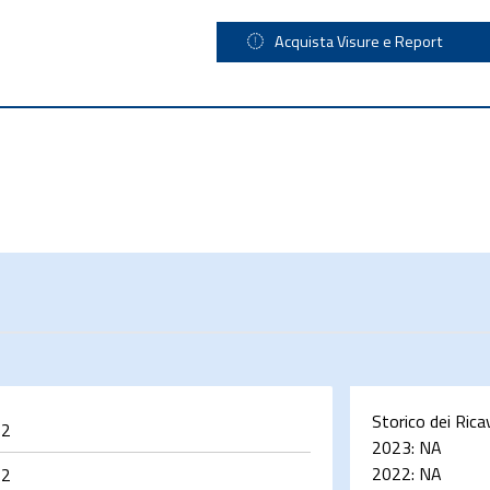
Acquista Visure e Report
Storico dei Rica
62
2023:
NA
2022:
NA
62