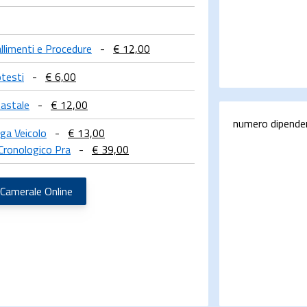
allimenti e Procedure
-
€ 12,00
otesti
-
€ 6,00
tastale
-
€ 12,00
numero dipende
rga Veicolo
-
€ 13,00
Cronologico Pra
-
€ 39,00
 Camerale Online