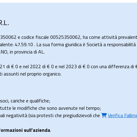
.L.
5350062 e codice fiscale 00525350062, ha come attività prevalente 
lente: 47.59.10 . La sua forma giuridica è Società a responsabilità l
in provincia di AL.
021 di
€ 0
e nel 2022 di
€ 0
e nel 2023 di
€ 0
con una differenza di
i assunti nel proprio organico.
soci, cariche e qualifiche;
e tutte le modifiche che sono avvenute nel tempo;
uali negatività (sia protesti che pregiudizievoli che
Verifica Falli
formazioni sull’azienda
.