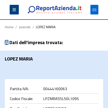
(0)
Partita
Codice
Ragione
Iva
Fiscale
Sociale
Home
/
aziende
/
LOPEZ MARIA
Dati dell'impresa trovata:
LOPEZ MARIA
Cerca
Partita IVA:
00444160063
Codice Fiscale:
LPZMRA55L50L109S