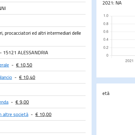
2021:
NA
NNI
, procacciatori ed altri intermediari delle
- 15121 ALESSANDRIA
erale
-
€ 10,50
ilancio
-
€ 10,40
età
enda
-
€ 9,00
n altre società
-
€ 10,00