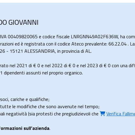
RDO GIOVANNI
a IVA 00409820065 e codice fiscale LNRGNN49A02F636W, ha come 
curazioni ed è registrata con il codice Ateco prevalente: 66.22.04 . L
 26 - 15121 ALESSANDRIA, in provincia di AL.
ato nel 2021 di
€ 0
e nel 2022 di
€ 0
e nel 2023 di
€ 0
con una dif
dipendenti assunti nel proprio organico.
soci, cariche e qualifiche;
e tutte le modifiche che sono avvenute nel tempo;
uali negatività (sia protesti che pregiudizievoli che
Verifica Falli
formazioni sull’azienda
.