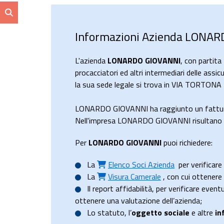
Informazioni Azienda LONA
L'azienda
LONARDO GIOVANNI
, con partit
procacciatori ed altri intermediari delle assi
la sua sede legale si trova in VIA TORTONA
LONARDO GIOVANNI ha raggiunto un fattur
Nell'impresa LONARDO GIOVANNI risultano 1 
Per
LONARDO GIOVANNI
puoi richiedere:
La
Elenco Soci Azienda
per verificare 
La
Visura Camerale
, con cui ottener
Il
report affidabilità
, per verificare event
ottenere una valutazione dell’azienda;
Lo
statuto
, l’
oggetto sociale
e altre
in