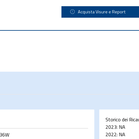
Acquista Visure e Report
Storico dei Rica
2023:
NA
2022:
NA
636W