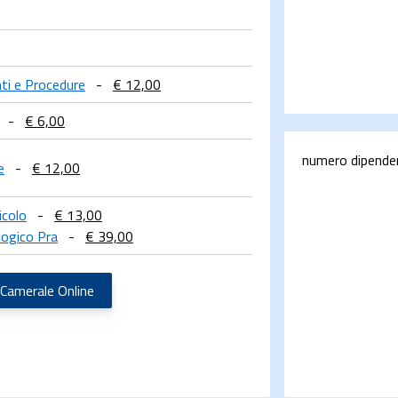
nti e Procedure
-
€ 12,00
-
€ 6,00
numero dipende
e
-
€ 12,00
icolo
-
€ 13,00
logico Pra
-
€ 39,00
 Camerale Online