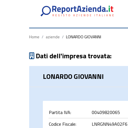
Partita
Codice
Ragione
Iva
Fiscale
Sociale
Home
/
aziende
/
LONARDO GIOVANNI
Dati dell'impresa trovata:
LONARDO GIOVANNI
rca
Partita IVA:
00409820065
Codice Fiscale:
LNRGNN49A02F