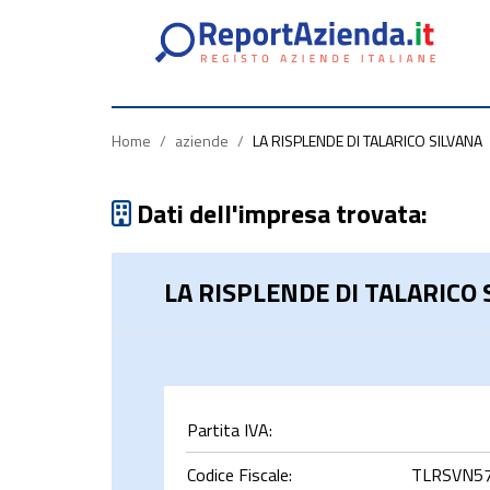
Partita
Codice
Ragione
Iva
Fiscale
Sociale
Home
/
aziende
/
LA RISPLENDE DI TALARICO SILVANA
Dati dell'impresa trovata:
LA RISPLENDE DI TALARICO 
rca
Partita IVA:
Codice Fiscale:
TLRSVN5