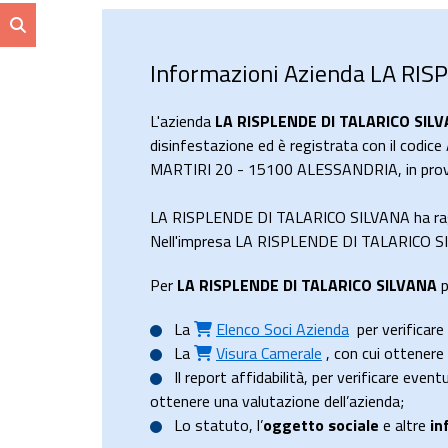
Informazioni Azienda LA RI
L'azienda
LA RISPLENDE DI TALARICO SIL
disinfestazione ed è registrata con il codice
MARTIRI 20 - 15100 ALESSANDRIA, in provin
LA RISPLENDE DI TALARICO SILVANA ha rag
Nell'impresa LA RISPLENDE DI TALARICO SILV
Per
LA RISPLENDE DI TALARICO SILVANA
p
La
Elenco Soci Azienda
per verificare 
La
Visura Camerale
, con cui ottener
Il
report affidabilità
, per verificare event
ottenere una valutazione dell’azienda;
Lo
statuto
, l’
oggetto sociale
e altre
in