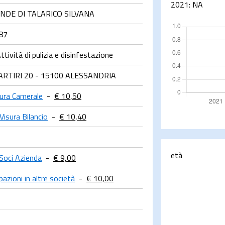
2021:
NA
ENDE DI TALARICO SILVANA
87
tività di pulizia e disinfestazione
ARTIRI 20 - 15100 ALESSANDRIA
sura Camerale
-
€ 10,50
Visura Bilancio
-
€ 10,40
età
Soci Azienda
-
€ 9,00
pazioni in altre società
-
€ 10,00