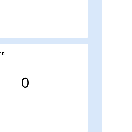
nti
0