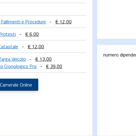
a Fallimenti e Procedure
-
€ 12,00
Protesti
-
€ 6,00
Catastale
-
€ 12,00
numero dipende
Targa Veicolo
-
€ 13,00
o Cronologico Pra
-
€ 39,00
 Camerale Online