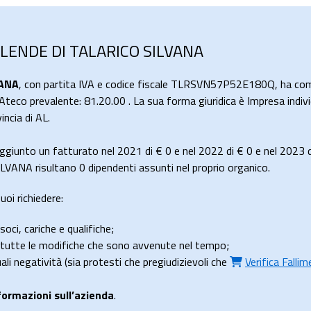
SPLENDE DI TALARICO SILVANA
VANA
, con partita IVA e codice fiscale TLRSVN57P52E180Q, ha come 
 Ateco prevalente: 81.20.00 . La sua forma giuridica è Impresa indivi
cia di AL.
giunto un fatturato nel 2021 di
€ 0
e nel 2022 di
€ 0
e nel 2023 
ANA risultano 0 dipendenti assunti nel proprio organico.
uoi richiedere:
soci, cariche e qualifiche;
e tutte le modifiche che sono avvenute nel tempo;
uali negatività (sia protesti che pregiudizievoli che
Verifica Falli
formazioni sull’azienda
.