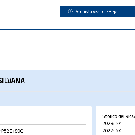
Acquista Visure e Report
SILVANA
Storico dei Rica
2023:
NA
2022:
NA
7P52E180Q