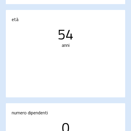
età
54
anni
numero dipendenti
0