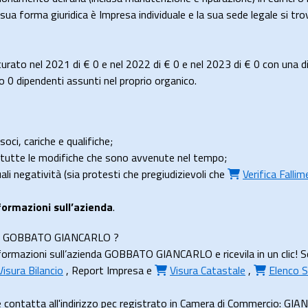
La sua forma giuridica è Impresa individuale e la sua sede legale s
rato nel 2021 di
€ 0
e nel 2022 di
€ 0
e nel 2023 di
€ 0
con una d
 dipendenti assunti nel proprio organico.
soci, cariche e qualifiche;
e tutte le modifiche che sono avvenute nel tempo;
uali negatività (sia protesti che pregiudizievoli che
Verifica Falli
formazioni sull’azienda
.
ienda GOBBATO GIANCARLO ?
formazioni sull’azienda GOBBATO GIANCARLO e ricevila in un clic! S
Visura Bilancio
,
Report Impresa
e
Visura Catastale
,
Elenco S
contatta all'indirizzo pec registrato in Camera di Commercio: