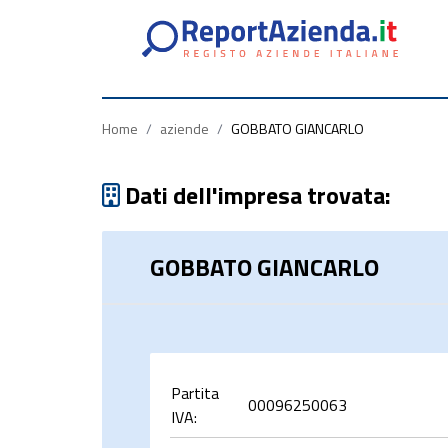
Partita
Codice
Ragione
Iva
Fiscale
Sociale
Home
/
aziende
/
GOBBATO GIANCARLO
Dati dell'impresa trovata:
GOBBATO GIANCARLO
rca
Partita
00096250063
IVA: