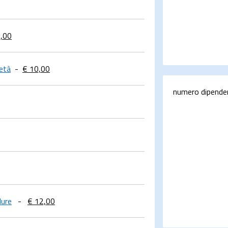
9,00
ietà
-
€ 10,00
numero dipende
dure
-
€ 12,00