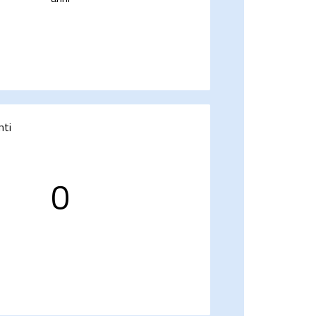
nti
0