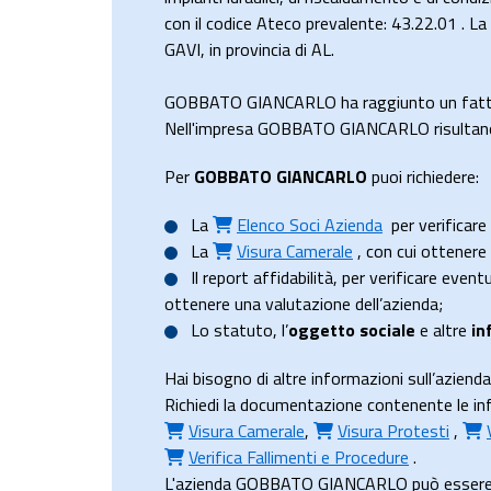
con il codice Ateco prevalente: 43.22.01 . 
GAVI, in provincia di AL.
GOBBATO GIANCARLO ha raggiunto un fattu
Nell'impresa GOBBATO GIANCARLO risultano 0
Per
GOBBATO GIANCARLO
puoi richiedere:
La
Elenco Soci Azienda
per verificare 
La
Visura Camerale
, con cui ottener
Il
report affidabilità
, per verificare event
ottenere una valutazione dell’azienda;
Lo
statuto
, l’
oggetto sociale
e altre
in
Hai bisogno di altre informazioni sull’az
Richiedi la documentazione contenente le in
Visura Camerale
,
Visura Protesti
,
Verifica Fallimenti e Procedure
.
L'azienda GOBBATO GIANCARLO può essere 