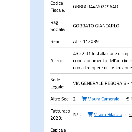
Codice
GBBGCR44M02C964O
Fiscale:
Rag
GOBBATO GIANCARLO
Sociale:
Rea:
AL - 112039
43.22.01 Installazione di impian
Ateco:
condizionamento dell'aria (inc
o in altre opere di costruzione
Sede
VIA GENERALE REBORA 8 - 
Legale:
Altre Sedi:
2
Visura Camerale
-
€ 
Fatturato
N/D
Visura Bilancio
-
€
2023:
Capitale