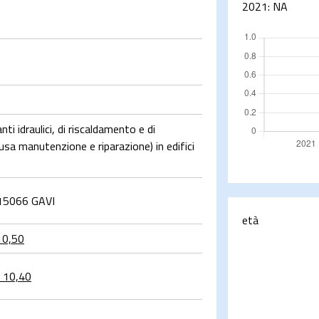
2021:
NA
ti idraulici, di riscaldamento e di
lusa manutenzione e riparazione) in edifici
15066 GAVI
età
10,50
 10,40