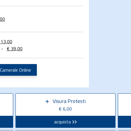
,00
 13,00
-
€ 39,00
 Camerale Online
Visura Protesti
€ 6,00
acquista