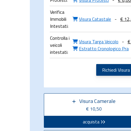
Protesti:
Visura Protesti
-
€ 6,00
Verifica
Immobili
Visura Catastale
-
€ 12
Intestati:
Controlla i
Visura Targa Veicolo
-
€
veicoli
Estratto Cronologico Pra
intestati:
Richiedi Visura
Visura Camerale
€ 10,50
acquista