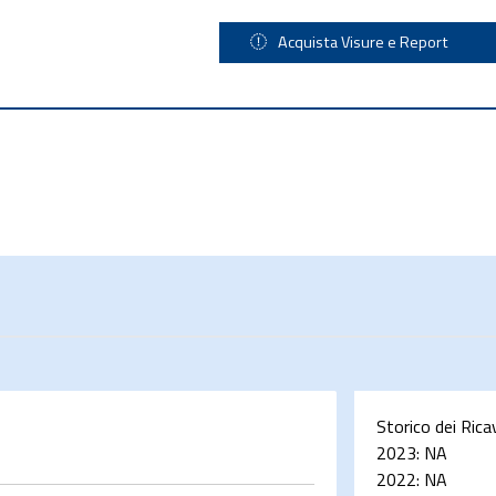
Acquista Visure e Report
Storico dei Rica
2023:
NA
2022:
NA