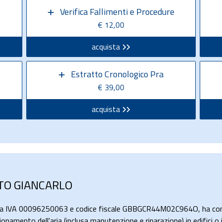
Verifica Fallimenti e Procedure
€ 12,00
acquista
Estratto Cronologico Pra
€ 39,00
acquista
ATO GIANCARLO
ita IVA 00096250063 e codice fiscale GBBGCR44M02C964O, ha come 
izionamento dell'aria (inclusa manutenzione e riparazione) in edifici o