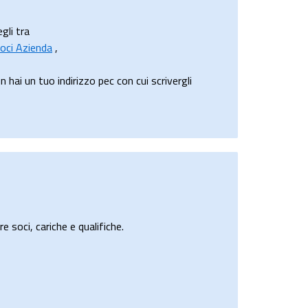
gli tra
oci Azienda
,
ai un tuo indirizzo pec con cui scrivergli
e soci, cariche e qualifiche.