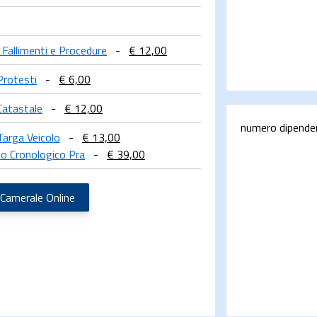
a Fallimenti e Procedure
-
€ 12,00
Protesti
-
€ 6,00
Catastale
-
€ 12,00
numero dipende
Targa Veicolo
-
€ 13,00
o Cronologico Pra
-
€ 39,00
 Camerale Online