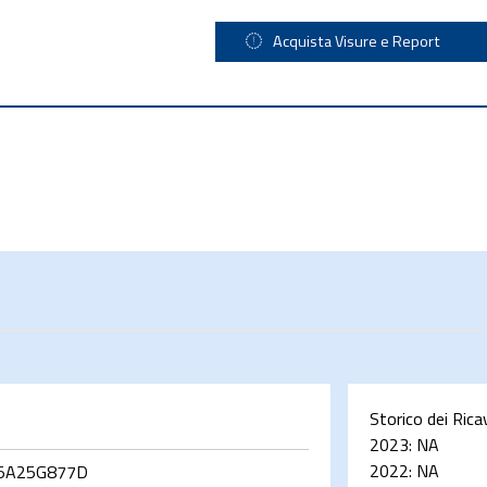
Acquista Visure e Report
Storico dei Rica
2023:
NA
2022:
NA
5A25G877D