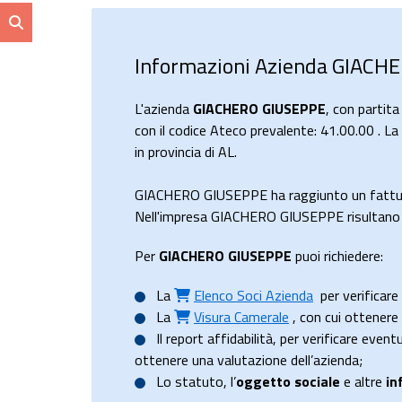
Informazioni Azienda GIACH
L'azienda
GIACHERO GIUSEPPE
, con partit
con il codice Ateco prevalente: 41.00.00 . L
in provincia di AL.
GIACHERO GIUSEPPE ha raggiunto un fattu
Nell'impresa GIACHERO GIUSEPPE risultano 0 
Per
GIACHERO GIUSEPPE
puoi richiedere:
La
Elenco Soci Azienda
per verificare 
La
Visura Camerale
, con cui ottener
Il
report affidabilità
, per verificare event
ottenere una valutazione dell’azienda;
Lo
statuto
, l’
oggetto sociale
e altre
in