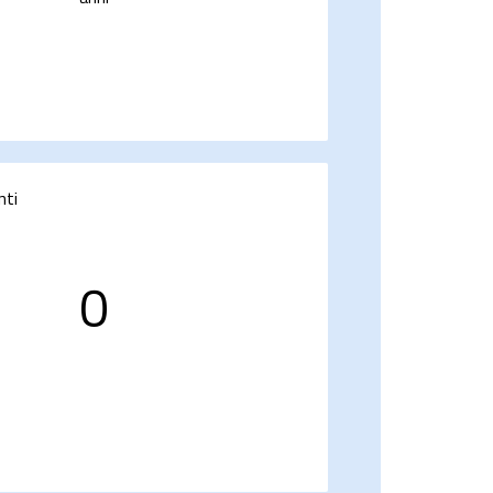
nti
0