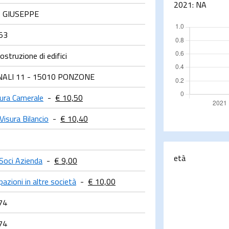
2021:
NA
 GIUSEPPE
53
ostruzione di edifici
INALI 11 - 15010 PONZONE
sura Camerale
-
€ 10,50
Visura Bilancio
-
€ 10,40
età
Soci Azienda
-
€ 9,00
pazioni in altre società
-
€ 10,00
74
74