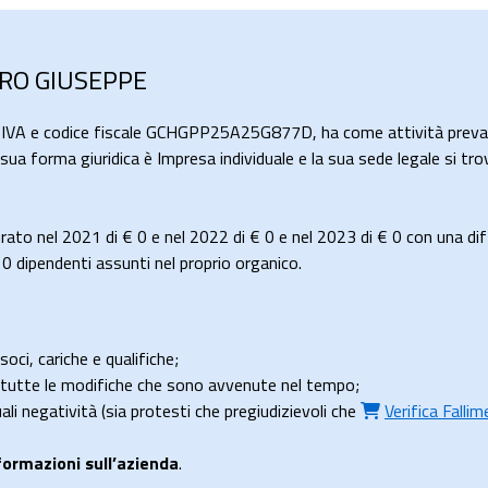
ERO GIUSEPPE
a IVA e codice fiscale GCHGPP25A25G877D, ha come attività prevale
a sua forma giuridica è Impresa individuale e la sua sede legale s
rato nel 2021 di
€ 0
e nel 2022 di
€ 0
e nel 2023 di
€ 0
con una dif
dipendenti assunti nel proprio organico.
soci, cariche e qualifiche;
e tutte le modifiche che sono avvenute nel tempo;
uali negatività (sia protesti che pregiudizievoli che
Verifica Falli
formazioni sull’azienda
.