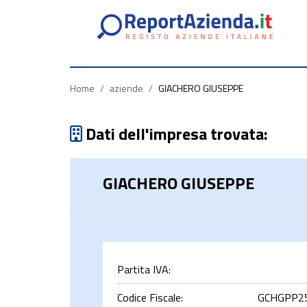
Partita
Codice
Ragione
Iva
Fiscale
Sociale
Home
/
aziende
/
GIACHERO GIUSEPPE
Dati dell'impresa trovata:
GIACHERO GIUSEPPE
rca
Partita IVA:
Codice Fiscale:
GCHGPP2