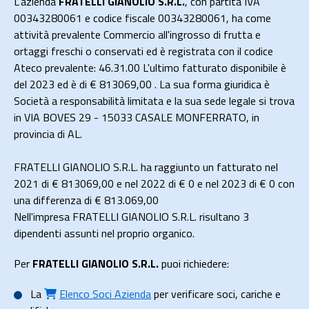
L'azienda
FRATELLI GIANOLIO S.R.L.
, con partita IVA
00343280061 e codice fiscale 00343280061, ha come
attività prevalente Commercio all'ingrosso di frutta e
ortaggi freschi o conservati ed è registrata con il codice
Ateco prevalente: 46.31.00 L'ultimo fatturato disponibile è
del 2023 ed è di € 813069,00 . La sua forma giuridica è
Società a responsabilità limitata e la sua sede legale si trova
in VIA BOVES 29 - 15033 CASALE MONFERRATO, in
provincia di AL.
FRATELLI GIANOLIO S.R.L. ha raggiunto un fatturato nel
2021 di
€ 813069,00
e nel 2022 di
€ 0
e nel 2023 di
€ 0
con
una differenza di €
813.069,00
Nell'impresa FRATELLI GIANOLIO S.R.L. risultano 3
dipendenti assunti nel proprio organico.
Per
FRATELLI GIANOLIO S.R.L.
puoi richiedere:
La
Elenco Soci Azienda
per verificare soci, cariche e