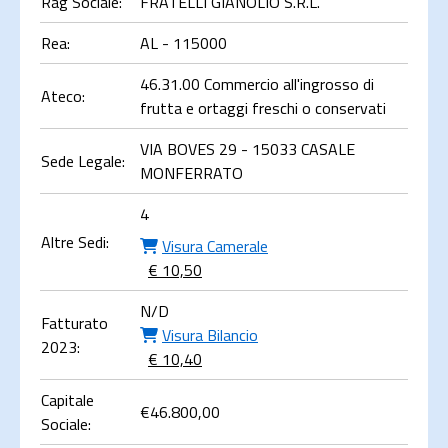
Rag Sociale:
FRATELLI GIANOLIO S.R.L.
Rea:
AL - 115000
46.31.00 Commercio all'ingrosso di
Ateco:
frutta e ortaggi freschi o conservati
VIA BOVES 29 - 15033 CASALE
Sede Legale:
MONFERRATO
4
Altre Sedi:
Visura Camerale
€ 10,50
N/D
Fatturato
Visura Bilancio
2023:
€ 10,40
Capitale
€
46.800,00
Sociale: