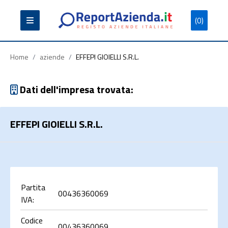
(0)
Partita
Codice
Ragione
Iva
Fiscale
Sociale
Home
/
aziende
/
EFFEPI GIOIELLI S.R.L.
Dati dell'impresa trovata:
EFFEPI GIOIELLI S.R.L.
Cerca
Partita
00436360069
IVA:
Codice
00436360069