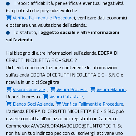
Il
report affidabilità
, per verificare eventuali negatività
(sia protesti che pregiudizievoli che
Verifica Fallimenti e Procedure
), verificare dati economici
e ottenere una valutazione dell’azienda;
Lo
statuto
, l’
oggetto sociale
e altre
informazioni
sull’azienda
.
Hai bisogno di altre informazioni sull’azienda EDERA DI
CERUTTI NICOLETTA E C - S.N.C. ?
Richiedi la documentazione contenente le informazioni
sull’azienda EDERA DI CERUTTI NICOLETTA E C - S.N.C. e
ricevila in un clic! Scegli tra
Visura Camerale
,
Visura Protesti
,
Visura Bilancio
,
Report Impresa
e
Visura Catastale
,
Elenco Soci Azienda
,
Verifica Fallimenti e Procedure
.
L'azienda EDERA DI CERUTTI NICOLETTA E C - S.N.C. può
essere contatta all'indirizzo pec registrato in Camera di
Commercio: AVVCARLORANABOLDO@PUNTOPEC.IT. Se
non hai un tuo indirizzo pec con cui scrivergli attivane uno