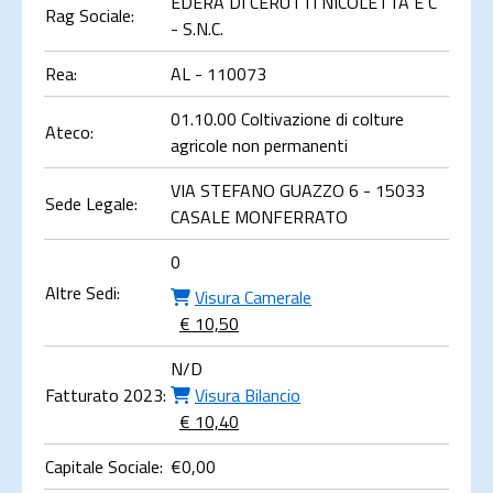
EDERA DI CERUTTI NICOLETTA E C
Rag Sociale:
- S.N.C.
Rea:
AL - 110073
01.10.00 Coltivazione di colture
Ateco:
agricole non permanenti
VIA STEFANO GUAZZO 6 - 15033
Sede Legale:
CASALE MONFERRATO
0
Altre Sedi:
Visura Camerale
€ 10,50
N/D
Fatturato 2023:
Visura Bilancio
€ 10,40
Capitale Sociale:
€
0,00