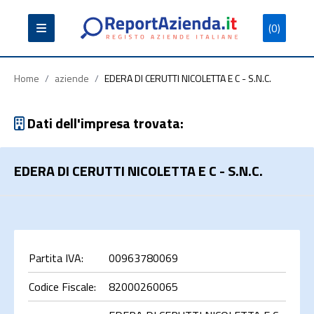
(0)
Partita
Codice
Ragione
Iva
Fiscale
Sociale
Home
/
aziende
/
EDERA DI CERUTTI NICOLETTA E C - S.N.C.
Dati dell'impresa trovata:
EDERA DI CERUTTI NICOLETTA E C - S.N.C.
Cerca
Partita IVA:
00963780069
Codice Fiscale:
82000260065