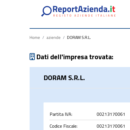
Partita
Codice
Ragione
Iva
Fiscale
Sociale
Home
/
aziende
/
DORAM S.R.L.
Dati dell'impresa trovata:
DORAM S.R.L.
rca
Partita IVA:
00213170061
Codice Fiscale:
00213170061