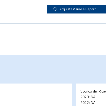
Acquista Visure e Report
Storico dei Rica
2023:
NA
2022:
NA