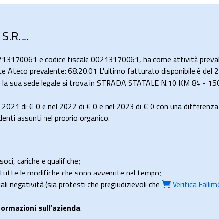
S.R.L.
0213170061 e codice fiscale 00213170061, ha come attività prevale
odice Ateco prevalente: 68.20.01 L'ultimo fatturato disponibile è de
ta e la sua sede legale si trova in STRADA STATALE N.10 KM 84 - 15
l 2021 di
€ 0
e nel 2022 di
€ 0
e nel 2023 di
€ 0
con una differenza
enti assunti nel proprio organico.
soci, cariche e qualifiche;
e tutte le modifiche che sono avvenute nel tempo;
uali negatività (sia protesti che pregiudizievoli che
Verifica Falli
formazioni sull’azienda
.