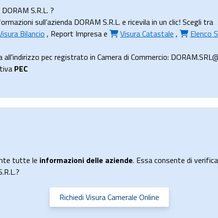
da DORAM S.R.L. ?
rmazioni sull’azienda DORAM S.R.L. e ricevila in un clic! Scegli tra
Visura Bilancio
,
Report Impresa
e
Visura Catastale
,
Elenco S
 all'indirizzo pec registrato in Camera di Commercio: DORAM.SRL@
ttiva
PEC
nte tutte le
informazioni delle aziende
. Essa consente di verificar
.R.L.?
Richiedi Visura Camerale Online