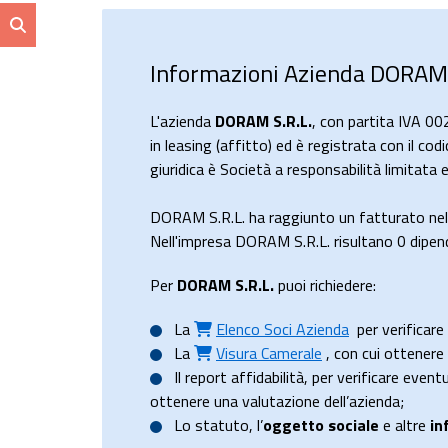
Informazioni Azienda DORAM 
L'azienda
DORAM S.R.L.
, con partita IVA 0
in leasing (affitto) ed è registrata con il c
giuridica è Società a responsabilità limita
DORAM S.R.L. ha raggiunto un fatturato ne
Nell'impresa DORAM S.R.L. risultano 0 dipend
Per
DORAM S.R.L.
puoi richiedere:
La
Elenco Soci Azienda
per verificare 
La
Visura Camerale
, con cui ottener
Il
report affidabilità
, per verificare event
ottenere una valutazione dell’azienda;
Lo
statuto
, l’
oggetto sociale
e altre
in