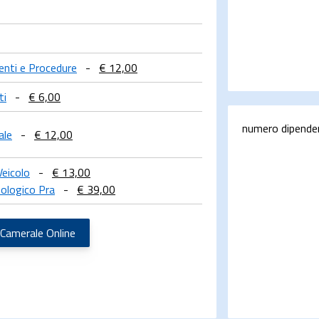
menti e Procedure
-
€ 12,00
ti
-
€ 6,00
numero dipende
ale
-
€ 12,00
Veicolo
-
€ 13,00
ologico Pra
-
€ 39,00
 Camerale Online