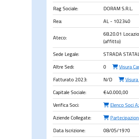
Rag Sociale:
DORAM S.R.L.
Rea:
AL - 102340
68.20.01 Locazion
Ateco:
(affitto)
Sede Legale:
STRADA STATAL
Altre Sedi:
0
Visura Ca
Fatturato 2023:
N/D
Visura
Capitale Sociale:
€
40.000,00
Verifica Soci:
Elenco Soci A
Aziende Collegate:
Partecipazioni
Data Iscrizione:
08/05/1970