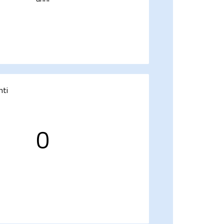
nti
0