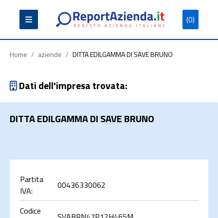
(0)
Partita
Codice
Ragione
Iva
Fiscale
Sociale
Home
/
aziende
/
DITTA EDILGAMMA DI SAVE BRUNO
Dati dell'impresa trovata:
DITTA EDILGAMMA DI SAVE BRUNO
Cerca
Partita
00436330062
IVA:
Codice
SVABRN47P12H465M