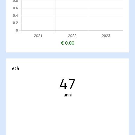
€
0,00
età
47
anni