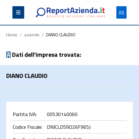
(0)
Partita
Codice
Ragione
Iva
Fiscale
Sociale
Home
/
aziende
/
DIANO CLAUDIO
Dati dell'impresa trovata:
DIANO CLAUDIO
Cerca
Partita IVA:
00530140060
Codice Fiscale:
DNICLD59D26F965J