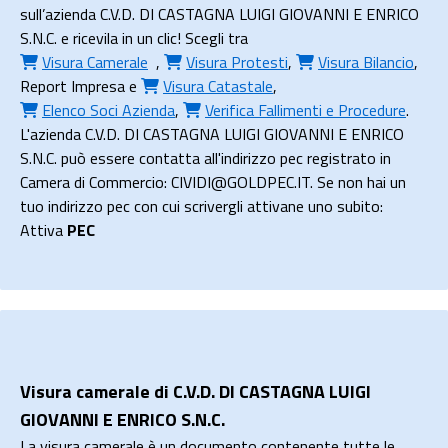
sull’azienda C.V.D. DI CASTAGNA LUIGI GIOVANNI E ENRICO
S.N.C. e ricevila in un clic! Scegli tra
Visura Camerale
,
Visura Protesti
,
Visura Bilancio
,
Report Impresa
e
Visura Catastale
,
Elenco Soci Azienda
,
Verifica Fallimenti e Procedure
.
L'azienda C.V.D. DI CASTAGNA LUIGI GIOVANNI E ENRICO
S.N.C. può essere contatta all'indirizzo pec registrato in
Camera di Commercio: CIVIDI@GOLDPEC.IT. Se non hai un
tuo indirizzo pec con cui scrivergli attivane uno subito:
Attiva
PEC
Visura camerale di C.V.D. DI CASTAGNA LUIGI
GIOVANNI E ENRICO S.N.C.
La visura camerale è un documento contenente tutte le