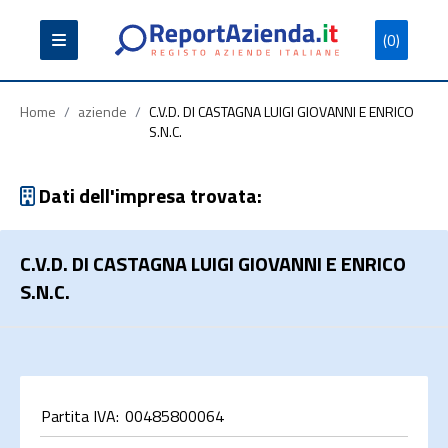
(0)
Partita
Codice
Ragione
Iva
Fiscale
Sociale
Home
/
aziende
/
C.V.D. DI CASTAGNA LUIGI GIOVANNI E ENRICO
S.N.C.
Dati dell'impresa trovata:
Cerca
C.V.D. DI CASTAGNA LUIGI GIOVANNI E ENRICO
S.N.C.
Partita IVA:
00485800064