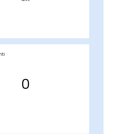
nti
0