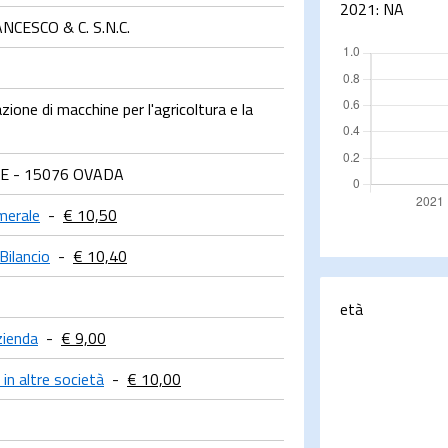
2021:
NA
CESCO & C. S.N.C.
ione di macchine per l'agricoltura e la
E - 15076 OVADA
merale
-
€ 10,50
Bilancio
-
€ 10,40
età
zienda
-
€ 9,00
 in altre società
-
€ 10,00