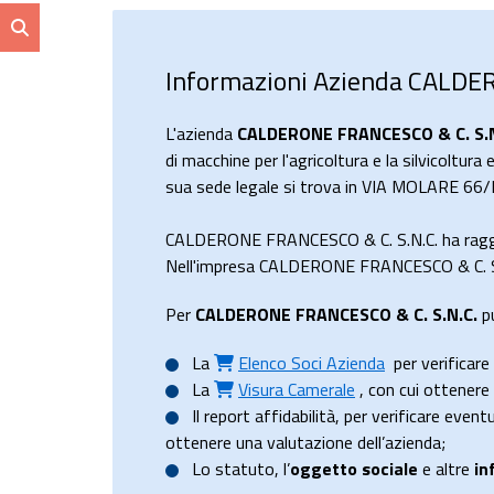
Informazioni Azienda CALDE
L'azienda
CALDERONE FRANCESCO & C. S.N
di macchine per l'agricoltura e la silvicoltur
sua sede legale si trova in VIA MOLARE 66/
CALDERONE FRANCESCO & C. S.N.C. ha raggi
Nell'impresa CALDERONE FRANCESCO & C. S.N.
Per
CALDERONE FRANCESCO & C. S.N.C.
pu
La
Elenco Soci Azienda
per verificare 
La
Visura Camerale
, con cui ottener
Il
report affidabilità
, per verificare event
ottenere una valutazione dell’azienda;
Lo
statuto
, l’
oggetto sociale
e altre
in