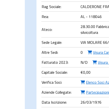
Rag Sociale:
CALDERONE FRAN
Rea:
AL - 118046
28.30.00 Fabbricaz
Ateco:
silvicoltura
Sede Legale:
VIA MOLARE 66/
Altre Sedi:
0
Visura Ca
Fatturato 2023:
N/D
Visura 
Capitale Sociale:
€
0,00
Verifica Soci:
Elenco Soci A
Aziende Collegate:
Partecipazioni
Data Iscrizione:
26/03/1976