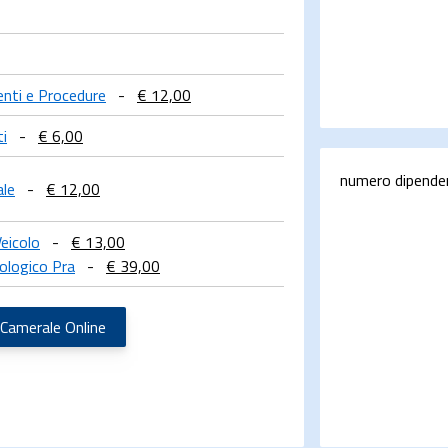
menti e Procedure
-
€ 12,00
ti
-
€ 6,00
numero dipende
ale
-
€ 12,00
eicolo
-
€ 13,00
ologico Pra
-
€ 39,00
 Camerale Online