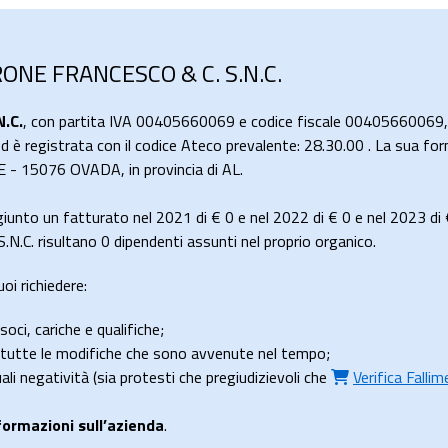
RONE FRANCESCO & C. S.N.C.
.C.
, con partita IVA 00405660069 e codice fiscale 00405660069, 
a ed è registrata con il codice Ateco prevalente: 28.30.00 . La sua fo
E - 15076 OVADA, in provincia di AL.
unto un fatturato nel 2021 di
€ 0
e nel 2022 di
€ 0
e nel 2023 di
C. risultano 0 dipendenti assunti nel proprio organico.
oi richiedere:
soci, cariche e qualifiche;
e tutte le modifiche che sono avvenute nel tempo;
uali negatività (sia protesti che pregiudizievoli che
Verifica Falli
formazioni sull’azienda
.