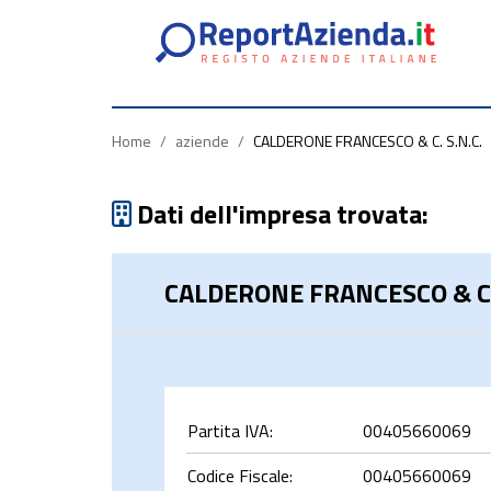
Partita
Codice
Ragione
Iva
Fiscale
Sociale
Home
/
aziende
/
CALDERONE FRANCESCO & C. S.N.C.
Dati dell'impresa trovata:
CALDERONE FRANCESCO & C.
rca
Partita IVA:
00405660069
Codice Fiscale:
00405660069