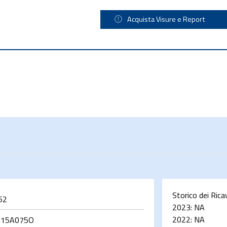
Acquista Visure e Report
Storico dei Rica
62
2023:
NA
2022:
NA
M15A075O