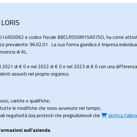
 LORIS
0514950062 e codice fiscale BBCLRS59M15A075O, ha come attività p
co prevalente: 96.02.01 . La sua forma giuridica è Impresa individual
vincia di AL.
l 2021 di
€ 0
e nel 2022 di
€ 0
e nel 2023 di
€ 0
con una differenza
enti assunti nel proprio organico.
soci, cariche e qualifiche;
e tutte le modifiche che sono avvenute nel tempo;
uali negatività (sia protesti che pregiudizievoli che
Verifica Falli
formazioni sull’azienda
.