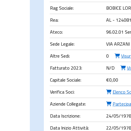
Rag Sociale:
BOBICE LOR
Rea:
AL - 12408
Ateco:
96.02.01 Serv
Sede Legale:
VIA ARZANI
Altre Sedi:
0
Visu
Fatturato 2023:
N/D
Vi
Capitale Sociale:
€
0,00
Verifica Soci:
Elenco So
Aziende Collegate:
Partecipa
Data Iscrizione:
24/05/197
Data Inizio Attività:
22/05/197