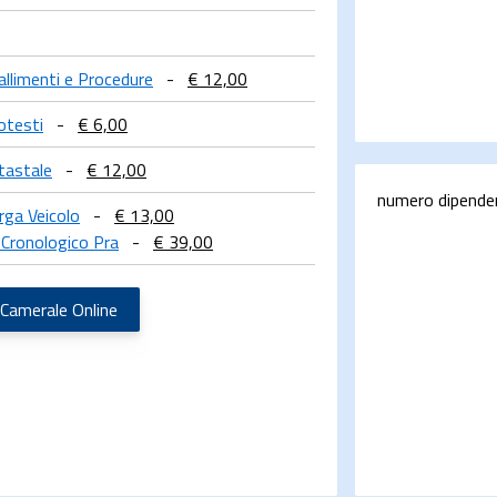
Fallimenti e Procedure
-
€ 12,00
otesti
-
€ 6,00
tastale
-
€ 12,00
numero dipende
rga Veicolo
-
€ 13,00
 Cronologico Pra
-
€ 39,00
 Camerale Online