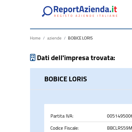
Partita
Codice
Ragione
Iva
Fiscale
Sociale
Home
/
aziende
/
BOBICE LORIS
Dati dell'impresa trovata:
BOBICE LORIS
rca
Partita IVA:
005149500
Codice Fiscale:
BBCLRS59