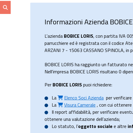
Informazioni Azienda BOBICE
L'azienda
BOBICE LORIS
, con partita IVA 0
parrucchiere ed è registrata con il codice Ate
ARZANI 7 - 15063 CASSANO SPINOLA, in pro
BOBICE LORIS ha raggiunto un fatturato ne
Nell'impresa BOBICE LORIS risultano 0 dipend
Per
BOBICE LORIS
puoi richiedere:
La
Elenco Soci Azienda
per verificare 
La
Visura Camerale
, con cui ottener
Il
report affidabilità
, per verificare event
ottenere una valutazione dell’azienda;
Lo
statuto
, l’
oggetto sociale
e altre
in