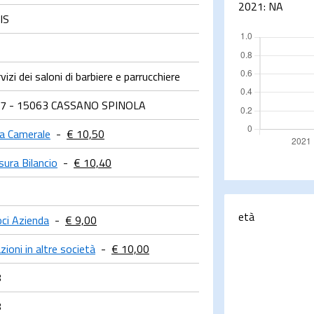
2021:
NA
IS
1
izi dei saloni di barbiere e parrucchiere
 7 - 15063 CASSANO SPINOLA
ra Camerale
-
€ 10,50
sura Bilancio
-
€ 10,40
età
ci Azienda
-
€ 9,00
zioni in altre società
-
€ 10,00
8
8