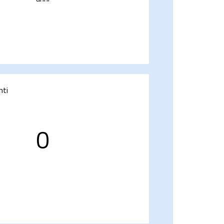
nti
0