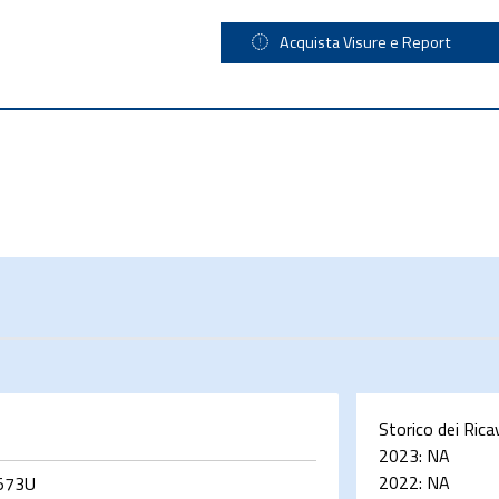
Acquista Visure e Report
Storico dei Rica
2023:
NA
2022:
NA
573U