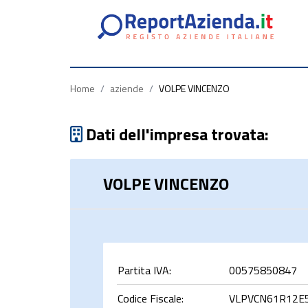
Partita
Codice
Ragione
Iva
Fiscale
Sociale
Home
/
aziende
/
VOLPE VINCENZO
Dati dell'impresa trovata:
VOLPE VINCENZO
rca
Partita IVA:
00575850847
Codice Fiscale:
VLPVCN61R12E