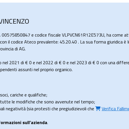
 VINCENZO
VA 00575850847 e codice fiscale VLPVCN61R12E573U, ha come atti
con il codice Ateco prevalente: 45.20.40 . La sua forma giuridica è I
ovincia di AG.
 nel 2021 di
€ 0
e nel 2022 di
€ 0
e nel 2023 di
€ 0
con una differ
endenti assunti nel proprio organico.
soci, cariche e qualifiche;
e tutte le modifiche che sono avvenute nel tempo;
uali negatività (sia protesti che pregiudizievoli che
Verifica Falli
formazioni sull’azienda
.