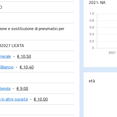
2021:
NA
O
ione e sostituzione di pneumatici per
92027 LICATA
merale
-
€ 10,50
 Bilancio
-
€ 10,40
età
zienda
-
€ 9,00
 in altre società
-
€ 10,00