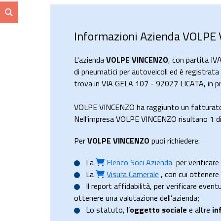
Informazioni Azienda VOLPE
L'azienda
VOLPE VINCENZO
, con partita I
di pneumatici per autoveicoli ed è registrata 
trova in VIA GELA 107 - 92027 LICATA, in pr
VOLPE VINCENZO ha raggiunto un fatturato
Nell'impresa VOLPE VINCENZO risultano 1 dip
Per
VOLPE VINCENZO
puoi richiedere:
La
Elenco Soci Azienda
per verificare 
La
Visura Camerale
, con cui ottener
Il
report affidabilità
, per verificare event
ottenere una valutazione dell’azienda;
Lo
statuto
, l’
oggetto sociale
e altre
in