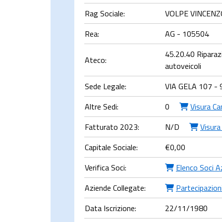
Rag Sociale:
VOLPE VINCENZ
Rea:
AG - 105504
45.20.40 Riparaz
Ateco:
autoveicoli
Sede Legale:
VIA GELA 107 - 
Altre Sedi:
0
Visura Ca
Fatturato 2023:
N/D
Visura
Capitale Sociale:
€
0,00
Verifica Soci:
Elenco Soci A
Aziende Collegate:
Partecipazioni
Data Iscrizione:
22/11/1980