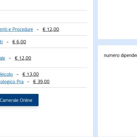
menti e Procedure
-
€ 12,00
ti
-
€ 6,00
numero dipende
ale
-
€ 12,00
Veicolo
-
€ 13,00
ologico Pra
-
€ 39,00
 Camerale Online