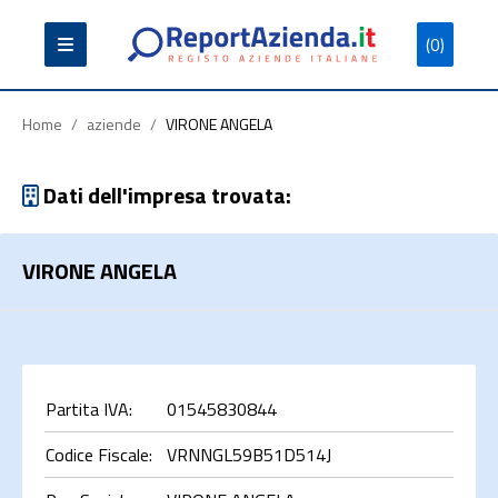
(0)
Partita
Codice
Ragione
Iva
Fiscale
Sociale
Home
/
aziende
/
VIRONE ANGELA
Dati dell'impresa trovata:
VIRONE ANGELA
Cerca
Partita IVA:
01545830844
Codice Fiscale:
VRNNGL59B51D514J