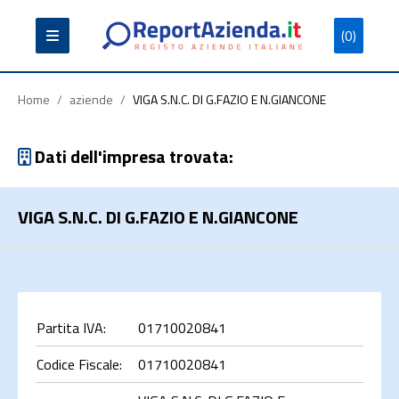
(0)
Partita
Codice
Ragione
Iva
Fiscale
Sociale
Home
/
aziende
/
VIGA S.N.C. DI G.FAZIO E N.GIANCONE
Dati dell'impresa trovata:
VIGA S.N.C. DI G.FAZIO E N.GIANCONE
Cerca
Partita IVA:
01710020841
Codice Fiscale:
01710020841