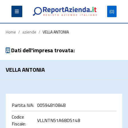
(0)
Partita
Codice
Ragione
Iva
Fiscale
Sociale
Home
/
aziende
/
VELLA ANTONIA
Dati dell'impresa trovata:
VELLA ANTONIA
Cerca
Partita IVA:
00594810848
Codice
VLLNTN51A68D514B
Fiscale: