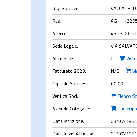
Rag Sociale:
VACCARELL
Rea:
AG - 11229
Ateco:
46.23.00 Comm
Sede Legale:
VIA SALVAT
Altre Sedi:
0
Visu
Fatturato 2023:
N/D
Vi
Capitale Sociale:
€
0,00
Verifica Soci:
Elenco So
Aziende Collegate:
Partecipa
Data Iscrizione:
03/07/1984
Data Inizio Attività:
01/07/1984