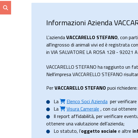
Informazioni Azienda VACC
L'azienda
VACCARELLO STEFANO
, con par
all'ingrosso di animali vivi ed è registrata c
in VIA SALVATORE LA ROSA 128 - 92021 ARA
VACCARELLO STEFANO ha raggiunto un fatt
Nell'impresa VACCARELLO STEFANO risultano 
Per
VACCARELLO STEFANO
puoi richiedere:
La
Elenco Soci Azienda
per verificare 
La
Visura Camerale
, con cui ottener
Il
report affidabilità
, per verificare event
ottenere una valutazione dell’azienda;
Lo
statuto
, l’
oggetto sociale
e altre
in