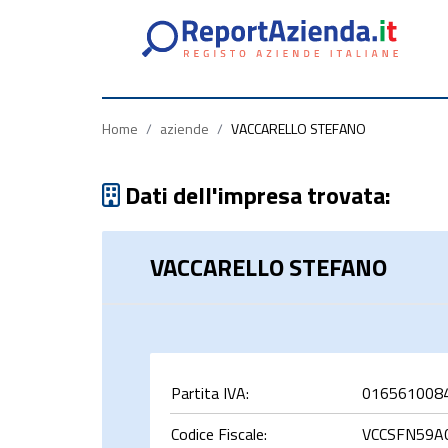
Partita
Codice
Ragione
Iva
Fiscale
Sociale
Home
/
aziende
/
VACCARELLO STEFANO
Dati dell'impresa trovata:
VACCARELLO STEFANO
rca
Partita IVA:
016561008
Codice Fiscale:
VCCSFN59A