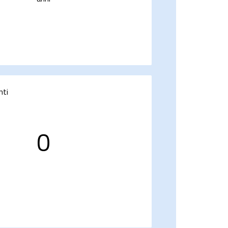
nti
0