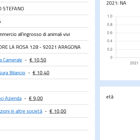
2021:
NA
O STEFANO
5
ercio all'ingrosso di animali vivi
ORE LA ROSA 128 - 92021 ARAGONA
ra Camerale
-
€ 10,50
sura Bilancio
-
€ 10,40
età
ci Azienda
-
€ 9,00
zioni in altre società
-
€ 10,00