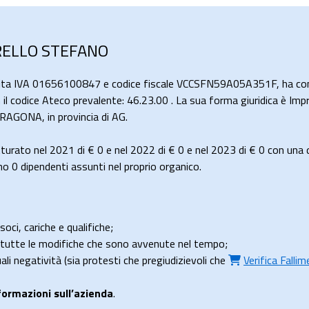
ARELLO STEFANO
tita IVA 01656100847 e codice fiscale VCCSFN59A05A351F, ha co
on il codice Ateco prevalente: 46.23.00 . La sua forma giuridica è Imp
GONA, in provincia di AG.
urato nel 2021 di
€ 0
e nel 2022 di
€ 0
e nel 2023 di
€ 0
con una d
0 dipendenti assunti nel proprio organico.
soci, cariche e qualifiche;
e tutte le modifiche che sono avvenute nel tempo;
uali negatività (sia protesti che pregiudizievoli che
Verifica Falli
formazioni sull’azienda
.