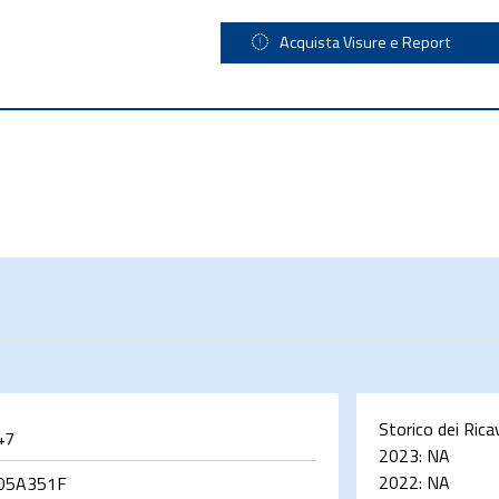
Acquista Visure e Report
Storico dei Rica
47
2023:
NA
2022:
NA
05A351F