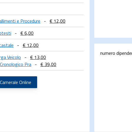
Fallimenti e Procedure
-
€ 12,00
otesti
-
€ 6,00
tastale
-
€ 12,00
numero dipende
rga Veicolo
-
€ 13,00
Cronologico Pra
-
€ 39,00
 Camerale Online