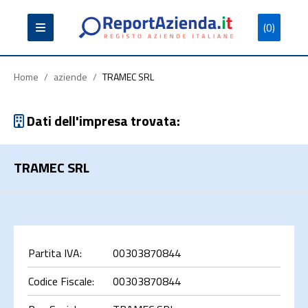
(0)
Partita
Codice
Ragione
Iva
Fiscale
Sociale
Home
/
aziende
/
TRAMEC SRL
Dati dell'impresa trovata:
TRAMEC SRL
Cerca
Partita IVA:
00303870844
Codice Fiscale:
00303870844