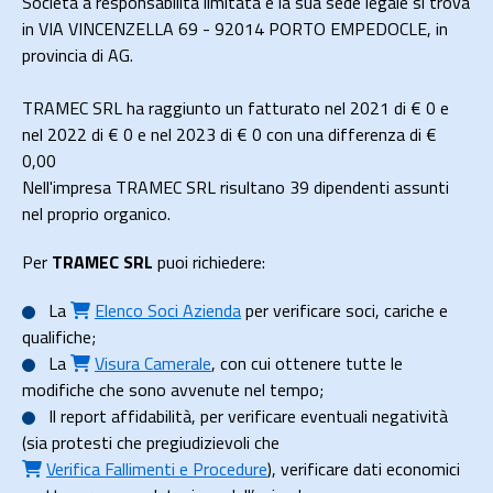
Società a responsabilità limitata e la sua sede legale si trova
in VIA VINCENZELLA 69 - 92014 PORTO EMPEDOCLE, in
provincia di AG.
TRAMEC SRL ha raggiunto un fatturato nel 2021 di
€ 0
e
nel 2022 di
€ 0
e nel 2023 di
€ 0
con una differenza di €
0,00
Nell'impresa TRAMEC SRL risultano 39 dipendenti assunti
nel proprio organico.
Per
TRAMEC SRL
puoi richiedere:
La
Elenco Soci Azienda
per verificare soci, cariche e
qualifiche;
La
Visura Camerale
, con cui ottenere tutte le
modifiche che sono avvenute nel tempo;
Il
report affidabilità
, per verificare eventuali negatività
(sia protesti che pregiudizievoli che
Verifica Fallimenti e Procedure
), verificare dati economici