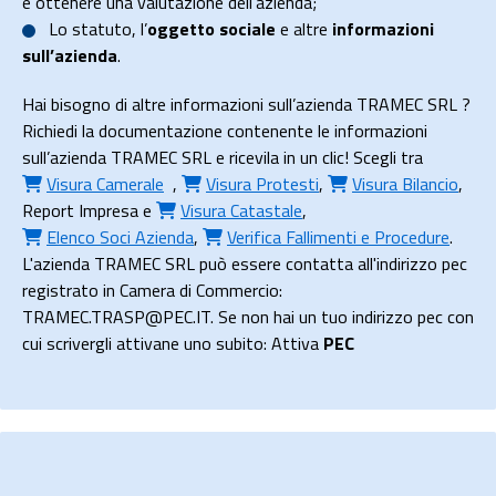
e ottenere una valutazione dell’azienda;
Lo
statuto
, l’
oggetto sociale
e altre
informazioni
sull’azienda
.
Hai bisogno di altre informazioni sull’azienda TRAMEC SRL ?
Richiedi la documentazione contenente le informazioni
sull’azienda TRAMEC SRL e ricevila in un clic! Scegli tra
Visura Camerale
,
Visura Protesti
,
Visura Bilancio
,
Report Impresa
e
Visura Catastale
,
Elenco Soci Azienda
,
Verifica Fallimenti e Procedure
.
L'azienda TRAMEC SRL può essere contatta all'indirizzo pec
registrato in Camera di Commercio:
TRAMEC.TRASP@PEC.IT. Se non hai un tuo indirizzo pec con
cui scrivergli attivane uno subito: Attiva
PEC