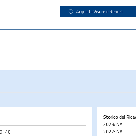
Acquista Visure e Report
Storico dei Rica
2023:
NA
2022:
NA
914C