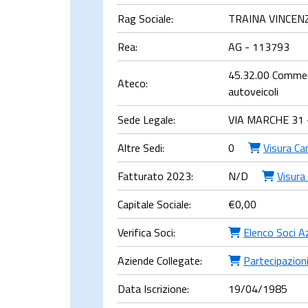
Rag Sociale:
TRAINA VINCEN
Rea:
AG - 113793
45.32.00 Commerci
Ateco:
autoveicoli
Sede Legale:
VIA MARCHE 31
Altre Sedi:
0
Visura Ca
Fatturato 2023:
N/D
Visura 
Capitale Sociale:
€
0,00
Verifica Soci:
Elenco Soci A
Aziende Collegate:
Partecipazioni
Data Iscrizione:
19/04/1985