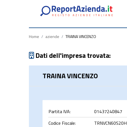
Partita
Codice
Ragione
Iva
Fiscale
Sociale
Home
/
aziende
/
TRAINA VINCENZO
Dati dell'impresa trovata:
TRAINA VINCENZO
rca
Partita IVA:
01437240847
Codice Fiscale:
TRNVCN60S20H