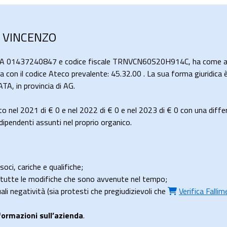
A VINCENZO
IVA 01437240847 e codice fiscale TRNVCN60S20H914C, ha come att
ta con il codice Ateco prevalente: 45.32.00 . La sua forma giuridica è
, in provincia di AG.
o nel 2021 di
€ 0
e nel 2022 di
€ 0
e nel 2023 di
€ 0
con una diffe
pendenti assunti nel proprio organico.
soci, cariche e qualifiche;
e tutte le modifiche che sono avvenute nel tempo;
uali negatività (sia protesti che pregiudizievoli che
Verifica Falli
formazioni sull’azienda
.