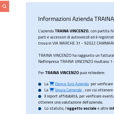
Informazioni Azienda TRAIN
L'azienda
TRAINA VINCENZO
, con partita 
parti e accessori di autoveicoli ed è registra
trova in VIA MARCHE 31 - 92022 CAMMARATA
TRAINA VINCENZO ha raggiunto un fatturat
Nell'impresa TRAINA VINCENZO risultano 1 di
Per
TRAINA VINCENZO
puoi richiedere:
La
Elenco Soci Azienda
per verificare 
La
Visura Camerale
, con cui ottener
Il
report affidabilità
, per verificare event
ottenere una valutazione dell’azienda;
Lo
statuto
, l’
oggetto sociale
e altre
in