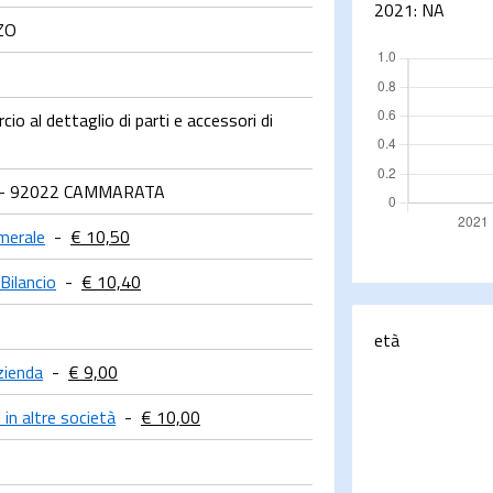
2021:
NA
ZO
o al dettaglio di parti e accessori di
 - 92022 CAMMARATA
merale
-
€ 10,50
Bilancio
-
€ 10,40
età
zienda
-
€ 9,00
 in altre società
-
€ 10,00