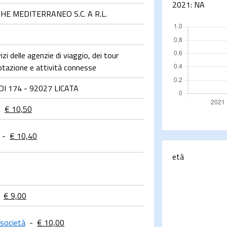
2021:
NA
HE MEDITERRANEO S.C. A R.L.
zi delle agenzie di viaggio, dei tour
notazione e attività connesse
I 174 - 92027 LICATA
-
€ 10,50
-
€ 10,40
età
€ 9,00
 società
-
€ 10,00