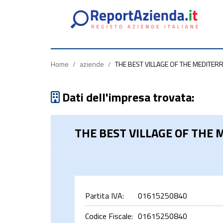
Partita
Codice
Ragione
Iva
Fiscale
Sociale
Home
/
aziende
/
THE BEST VILLAGE OF THE MEDITERRA
Dati dell'impresa trovata:
THE BEST VILLAGE OF THE M
rca
Partita IVA:
01615250840
Codice Fiscale:
01615250840