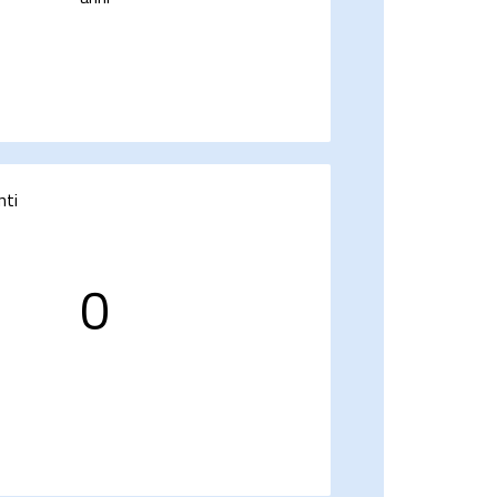
nti
0