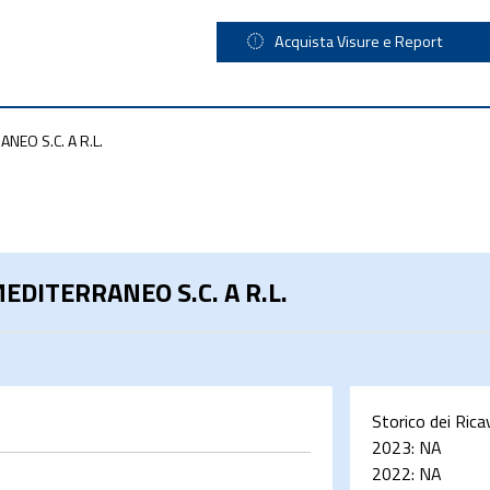
Acquista Visure e Report
NEO S.C. A R.L.
EDITERRANEO S.C. A R.L.
Storico dei Rica
2023:
NA
2022:
NA