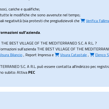
soci, cariche e qualifiche;
e tutte le modifiche che sono avvenute nel tempo;
uali negatività (sia protesti che pregiudizievoli che
Verifica Falli
formazioni sull’azienda
.
ienda THE BEST VILLAGE OF THE MEDITERRANEO S.C. A R.L. ?
formazioni sull’azienda THE BEST VILLAGE OF THE MEDITERRANEO S.C.
Visura Bilancio
,
Report Impresa
e
Visura Catastale
,
Elenco S
ANEO S.C. A R.L. può essere contatta all'indirizzo pec registrat
uno subito: Attiva
PEC