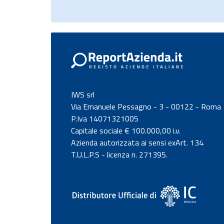
IWS srl
Via Emanuele Pessagno - 3 - 00122 - Roma
P.Iva 14071321005
Capitale sociale € 100.000,00 i.v.
Azienda autorizzata ai sensi exArt. 134
T.U.L.P.S - licenza n. 271395.