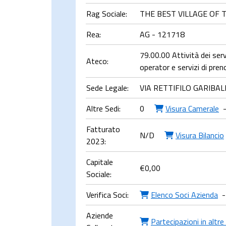
Rag Sociale:
THE BEST VILLAGE OF T
Rea:
AG - 121718
79.00.00 Attività dei servi
Ateco:
operator e servizi di pre
Sede Legale:
VIA RETTIFILO GARIBALD
Altre Sedi:
0
Visura Camerale
Fatturato
N/D
Visura Bilancio
2023:
Capitale
€
0,00
Sociale:
Verifica Soci:
Elenco Soci Azienda
-
Aziende
Partecipazioni in altre