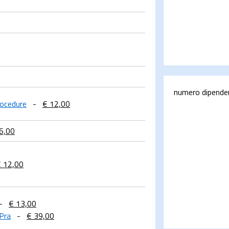
numero dipende
Procedure
-
€ 12,00
6,00
 12,00
-
€ 13,00
Pra
-
€ 39,00