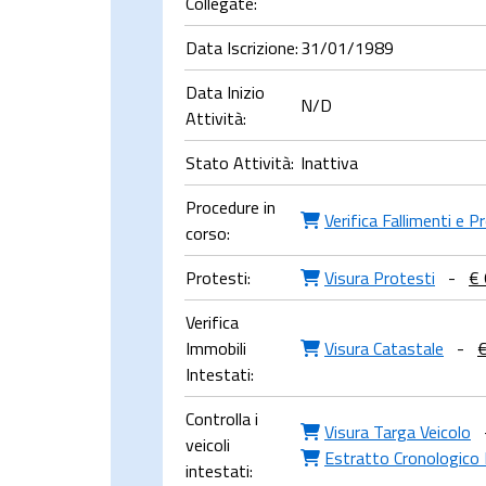
Collegate:
Data Iscrizione:
31/01/1989
Data Inizio
N/D
Attività:
Stato Attività:
Inattiva
Procedure in
Verifica Fallimenti e 
corso:
Protesti:
Visura Protesti
-
€ 
Verifica
Immobili
Visura Catastale
-
€
Intestati:
Controlla i
Visura Targa Veicolo
veicoli
Estratto Cronologico 
intestati: