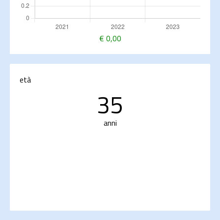
€
0,00
età
35
anni