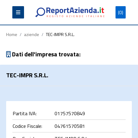
(0)
Partita
Codice
Ragione
Iva
Fiscale
Sociale
Home
/
aziende
/
TEC-IMPR S.R.L.
Dati dell'impresa trovata:
TEC-IMPR S.R.L.
Cerca
Partita IVA:
01757570849
Codice Fiscale:
04761570581