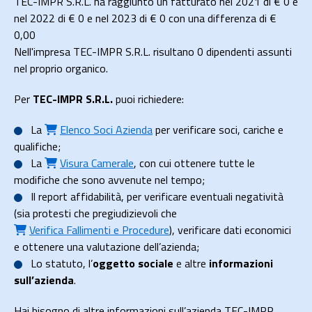
TEC-IMPR S.R.L. ha raggiunto un fatturato nel 2021 di
€ 0
e
nel 2022 di
€ 0
e nel 2023 di
€ 0
con una differenza di €
0,00
Nell'impresa TEC-IMPR S.R.L. risultano 0 dipendenti assunti
nel proprio organico.
Per
TEC-IMPR S.R.L.
puoi richiedere:
La
Elenco Soci Azienda
per verificare soci, cariche e
qualifiche;
La
Visura Camerale
, con cui ottenere tutte le
modifiche che sono avvenute nel tempo;
Il
report affidabilità
, per verificare eventuali negatività
(sia protesti che pregiudizievoli che
Verifica Fallimenti e Procedure
), verificare dati economici
e ottenere una valutazione dell’azienda;
Lo
statuto
, l’
oggetto sociale
e altre
informazioni
sull’azienda
.
Hai bisogno di altre informazioni sull’azienda TEC-IMPR