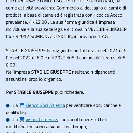
01810800845 e codice fiscale STBGPP71C18H743D, ha
come attività prevalente Commercio al dettaglio di carni e di
prodotti a base di carne ed è registrata con il codice Ateco
prevalente: 47.22.00 . La sua forma giuridica è Impresa
individuale e la sua sede legale si trova in VIA E.BERLINGUER
66 - 92017 SAMBUCA DI SICILIA, in provincia di AG.
STABILE GIUSEPPE ha raggiunto un fatturato nel 2021 di
€
0
e nel 2022 di
€ 0
e nel 2023 di
€ 0
con una differenza di €
0,00
Nell'impresa STABILE GIUSEPPE risultano 1 dipendenti
assunti nel proprio organico.
Per
STABILE GIUSEPPE
puoi richiedere:
La
Elenco Soci Azienda
per verificare soci, cariche e
qualifiche;
La
Visura Camerale
, con cui ottenere tutte le
modifiche che sono avvenute nel tempo;