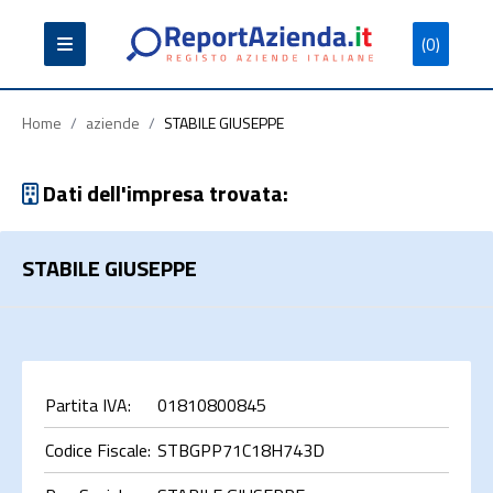
(0)
Partita
Codice
Ragione
Iva
Fiscale
Sociale
Home
/
aziende
/
STABILE GIUSEPPE
Dati dell'impresa trovata:
STABILE GIUSEPPE
Cerca
Partita IVA:
01810800845
Codice Fiscale:
STBGPP71C18H743D