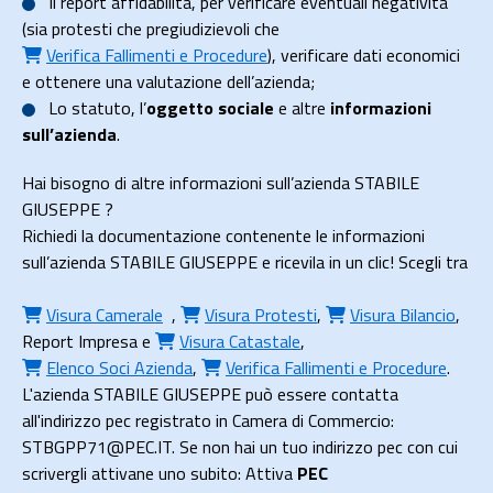
Il
report affidabilità
, per verificare eventuali negatività
(sia protesti che pregiudizievoli che
Verifica Fallimenti e Procedure
), verificare dati economici
e ottenere una valutazione dell’azienda;
Lo
statuto
, l’
oggetto sociale
e altre
informazioni
sull’azienda
.
Hai bisogno di altre informazioni sull’azienda STABILE
GIUSEPPE ?
Richiedi la documentazione contenente le informazioni
sull’azienda STABILE GIUSEPPE e ricevila in un clic! Scegli tra
Visura Camerale
,
Visura Protesti
,
Visura Bilancio
,
Report Impresa
e
Visura Catastale
,
Elenco Soci Azienda
,
Verifica Fallimenti e Procedure
.
L'azienda STABILE GIUSEPPE può essere contatta
all'indirizzo pec registrato in Camera di Commercio:
STBGPP71@PEC.IT. Se non hai un tuo indirizzo pec con cui
scrivergli attivane uno subito: Attiva
PEC