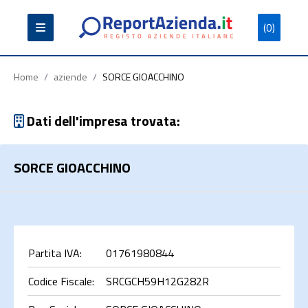
(0)
Partita
Codice
Ragione
Iva
Fiscale
Sociale
Home
/
aziende
/
SORCE GIOACCHINO
Dati dell'impresa trovata:
SORCE GIOACCHINO
Cerca
Partita IVA:
01761980844
Codice Fiscale:
SRCGCH59H12G282R