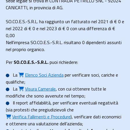
sede legale si trova in CONTRADA PETRILLO SNC - 92024
CANICATTI, in provincia di AG.
SO.CO.E.S.-S.R.L. ha raggiunto un fatturato nel 2021 di
€ 0
e
nel 2022 di
€ 0
e nel 2023 di
€ 0
con una differenza di €
0,00
Nell'impresa SO.CO.E.S.-S.R.L. risultano 0 dipendenti assunti
nel proprio organico.
Per
SO.CO.E.S.-S.R.L.
puoi richiedere:
La
Elenco Soci Azienda
per verificare soci, cariche e
qualifiche;
La
Visura Camerale
, con cui ottenere tutte le
modifiche che sono avvenute nel tempo;
Il
report affidabilità
, per verificare eventuali negatività
(sia protesti che pregiudizievoli che
Verifica Fallimenti e Procedure
), verificare dati economici
e ottenere una valutazione dell’azienda;