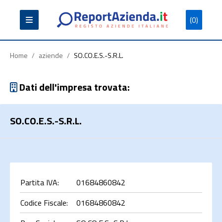
(0)
Partita
Codice
Ragione
Iva
Fiscale
Sociale
Home
/
aziende
/
SO.CO.E.S.-S.R.L.
Dati dell'impresa trovata:
SO.CO.E.S.-S.R.L.
Cerca
Partita IVA:
01684860842
Codice Fiscale:
01684860842