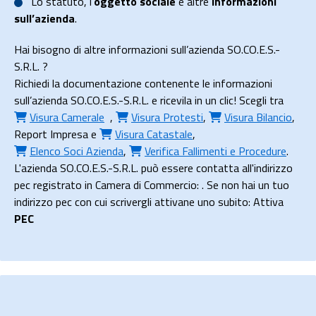
Lo
statuto
, l’
oggetto sociale
e altre
informazioni
sull’azienda
.
Hai bisogno di altre informazioni sull’azienda SO.CO.E.S.-
S.R.L. ?
Richiedi la documentazione contenente le informazioni
sull’azienda SO.CO.E.S.-S.R.L. e ricevila in un clic! Scegli tra
Visura Camerale
,
Visura Protesti
,
Visura Bilancio
,
Report Impresa
e
Visura Catastale
,
Elenco Soci Azienda
,
Verifica Fallimenti e Procedure
.
L'azienda SO.CO.E.S.-S.R.L. può essere contatta all'indirizzo
pec registrato in Camera di Commercio: . Se non hai un tuo
indirizzo pec con cui scrivergli attivane uno subito: Attiva
PEC