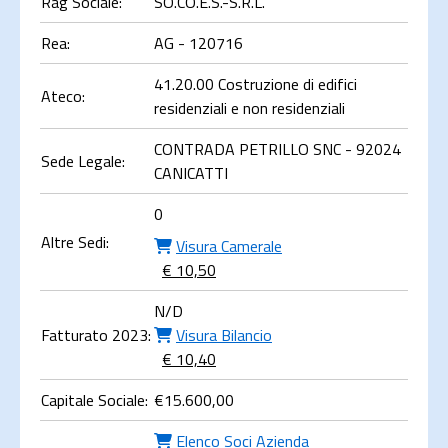
Rag Sociale:
SO.CO.E.S.-S.R.L.
Rea:
AG - 120716
41.20.00 Costruzione di edifici
Ateco:
residenziali e non residenziali
CONTRADA PETRILLO SNC - 92024
Sede Legale:
CANICATTI
0
Altre Sedi:
Visura Camerale
€ 10,50
N/D
Fatturato 2023:
Visura Bilancio
€ 10,40
Capitale Sociale:
€
15.600,00
Elenco Soci Azienda