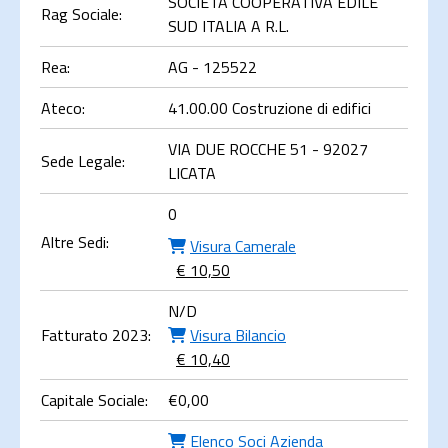
SOCIETA COOPERATIVA EDILE
Rag Sociale:
SUD ITALIA A R.L.
Rea:
AG - 125522
Ateco:
41.00.00 Costruzione di edifici
VIA DUE ROCCHE 51 - 92027
Sede Legale:
LICATA
0
Altre Sedi:
Visura Camerale
€ 10,50
N/D
Fatturato 2023:
Visura Bilancio
€ 10,40
Capitale Sociale:
€
0,00
Elenco Soci Azienda