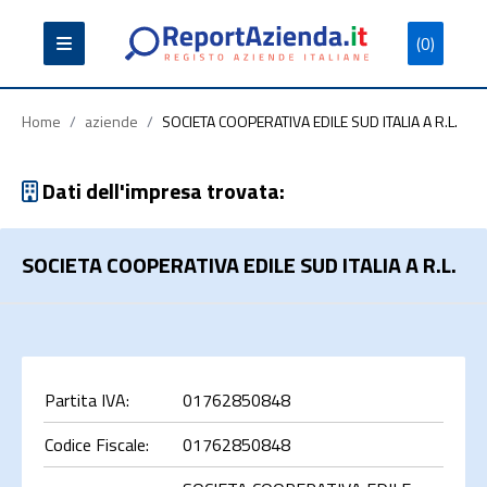
(0)
Partita
Codice
Ragione
Iva
Fiscale
Sociale
Home
/
aziende
/
SOCIETA COOPERATIVA EDILE SUD ITALIA A R.L.
Dati dell'impresa trovata:
SOCIETA COOPERATIVA EDILE SUD ITALIA A R.L.
Cerca
Partita IVA:
01762850848
Codice Fiscale:
01762850848