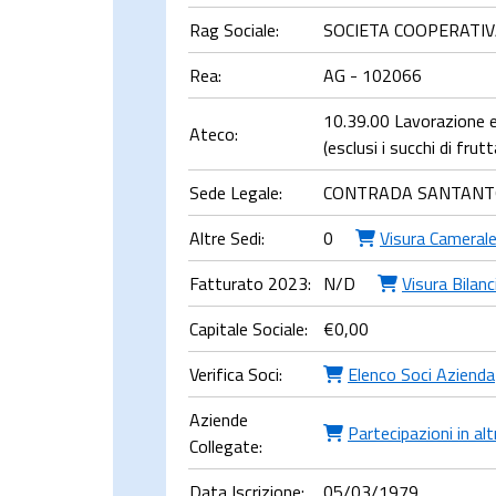
Rag Sociale:
SOCIETA COOPERATIV
Rea:
AG - 102066
10.39.00 Lavorazione e
Ateco:
(esclusi i succhi di frut
Sede Legale:
CONTRADA SANTANTO
Altre Sedi:
0
Visura Cameral
Fatturato 2023:
N/D
Visura Bilanc
Capitale Sociale:
€
0,00
Verifica Soci:
Elenco Soci Azienda
Aziende
Partecipazioni in al
Collegate:
Data Iscrizione:
05/03/1979