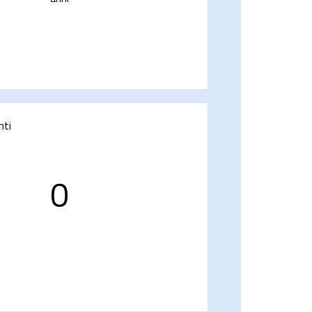
nti
0