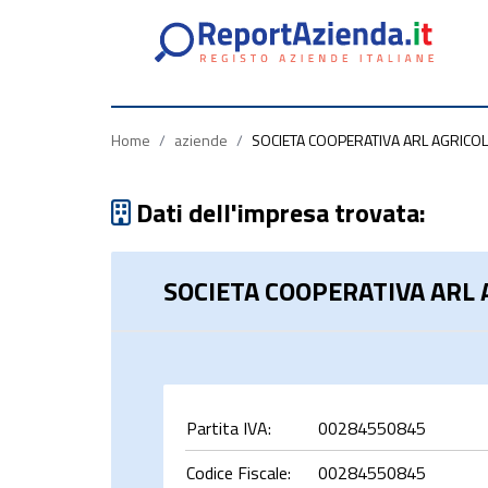
Partita
Codice
Ragione
Iva
Fiscale
Sociale
Home
/
aziende
/
SOCIETA COOPERATIVA ARL AGRICO
Dati dell'impresa trovata:
SOCIETA COOPERATIVA ARL
rca
Partita IVA:
00284550845
Codice Fiscale:
00284550845