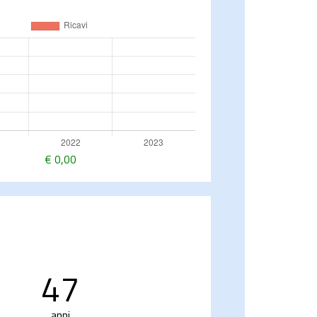
€
0,00
47
anni