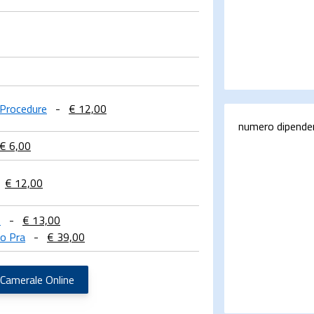
e Procedure
-
€ 12,00
numero dipende
€ 6,00
€ 12,00
o
-
€ 13,00
co Pra
-
€ 39,00
 Camerale Online