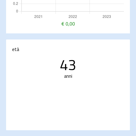
€
0,00
età
43
anni