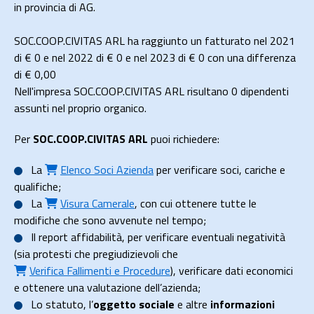
in provincia di AG.
SOC.COOP.CIVITAS ARL ha raggiunto un fatturato nel 2021
di
€ 0
e nel 2022 di
€ 0
e nel 2023 di
€ 0
con una differenza
di €
0,00
Nell'impresa SOC.COOP.CIVITAS ARL risultano 0 dipendenti
assunti nel proprio organico.
Per
SOC.COOP.CIVITAS ARL
puoi richiedere:
La
Elenco Soci Azienda
per verificare soci, cariche e
qualifiche;
La
Visura Camerale
, con cui ottenere tutte le
modifiche che sono avvenute nel tempo;
Il
report affidabilità
, per verificare eventuali negatività
(sia protesti che pregiudizievoli che
Verifica Fallimenti e Procedure
), verificare dati economici
e ottenere una valutazione dell’azienda;
Lo
statuto
, l’
oggetto sociale
e altre
informazioni