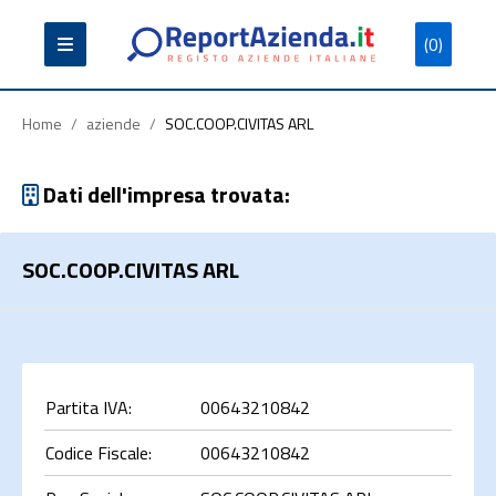
(0)
Partita
Codice
Ragione
Iva
Fiscale
Sociale
Home
/
aziende
/
SOC.COOP.CIVITAS ARL
Dati dell'impresa trovata:
SOC.COOP.CIVITAS ARL
Cerca
Partita IVA:
00643210842
Codice Fiscale:
00643210842