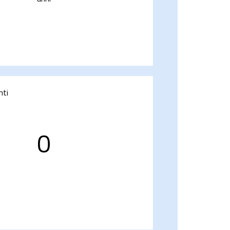
nti
0