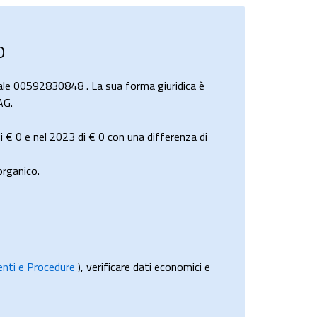
O
ale 00592830848 . La sua forma giuridica è
AG.
di
€ 0
e nel 2023 di
€ 0
con una differenza di
rganico.
menti e Procedure
), verificare dati economici e