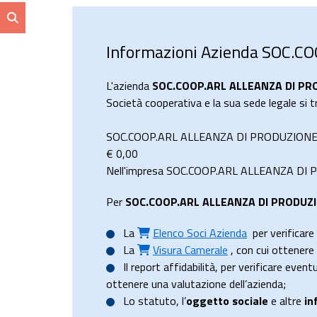
Informazioni Azienda SOC.
L'azienda
SOC.COOP.ARL ALLEANZA DI PR
Società cooperativa e la sua sede legale si
SOC.COOP.ARL ALLEANZA DI PRODUZIONE E 
€
0,00
Nell'impresa SOC.COOP.ARL ALLEANZA DI PR
Per
SOC.COOP.ARL ALLEANZA DI PRODUZ
La
Elenco Soci Azienda
per verificare 
La
Visura Camerale
, con cui ottener
Il
report affidabilità
, per verificare event
ottenere una valutazione dell’azienda;
Lo
statuto
, l’
oggetto sociale
e altre
in