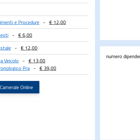
llimenti e Procedure
-
€ 12,00
esti
-
€ 6,00
astale
-
€ 12,00
numero dipende
a Veicolo
-
€ 13,00
ronologico Pra
-
€ 39,00
 Camerale Online