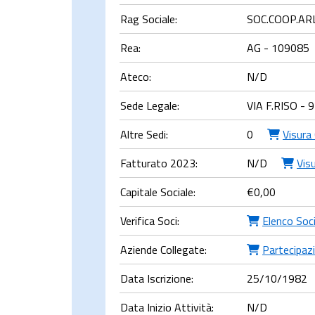
Rag Sociale:
SOC.COOP.AR
Rea:
AG - 109085
Ateco:
N/D
Sede Legale:
VIA F.RISO -
Altre Sedi:
0
Visura
Fatturato 2023:
N/D
Visu
Capitale Sociale:
€
0,00
Verifica Soci:
Elenco Soc
Aziende Collegate:
Partecipazi
Data Iscrizione:
25/10/1982
Data Inizio Attività:
N/D