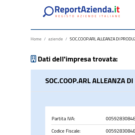
Partita
Codice
Ragione
Iva
Fiscale
Sociale
Home
/
aziende
/
SOC.COOP.ARL ALLEANZA DI PRODU
Dati dell'impresa trovata:
SOC.COOP.ARL ALLEANZA DI
rca
Partita IVA:
0059283084
Codice Fiscale:
0059283084