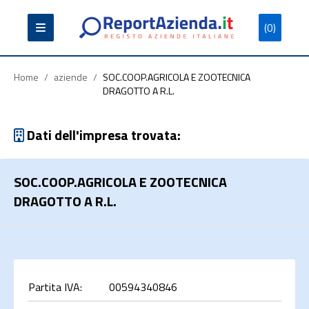
(0)
Partita
Codice
Ragione
Iva
Fiscale
Sociale
Home
/
aziende
/
SOC.COOP.AGRICOLA E ZOOTECNICA
DRAGOTTO A R.L.
Dati dell'impresa trovata:
Cerca
SOC.COOP.AGRICOLA E ZOOTECNICA
DRAGOTTO A R.L.
Partita IVA:
00594340846