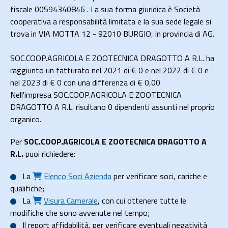
fiscale 00594340846 . La sua forma giuridica è Società
cooperativa a responsabilità limitata e la sua sede legale si
trova in VIA MOTTA 12 - 92010 BURGIO, in provincia di AG.
SOC.COOP.AGRICOLA E ZOOTECNICA DRAGOTTO A R.L. ha
raggiunto un fatturato nel 2021 di
€ 0
e nel 2022 di
€ 0
e
nel 2023 di
€ 0
con una differenza di €
0,00
Nell'impresa SOC.COOP.AGRICOLA E ZOOTECNICA
DRAGOTTO A R.L. risultano 0 dipendenti assunti nel proprio
organico.
Per
SOC.COOP.AGRICOLA E ZOOTECNICA DRAGOTTO A
R.L.
puoi richiedere:
La
Elenco Soci Azienda
per verificare soci, cariche e
qualifiche;
La
Visura Camerale
, con cui ottenere tutte le
modifiche che sono avvenute nel tempo;
Il
report affidabilità
, per verificare eventuali negatività