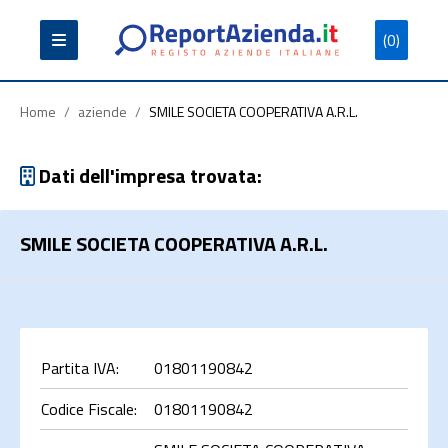
(0)
Partita
Codice
Ragione
Iva
Fiscale
Sociale
Home
/
aziende
/
SMILE SOCIETA COOPERATIVA A.R.L.
Dati dell'impresa trovata:
SMILE SOCIETA COOPERATIVA A.R.L.
Cerca
Partita IVA:
01801190842
Codice Fiscale:
01801190842