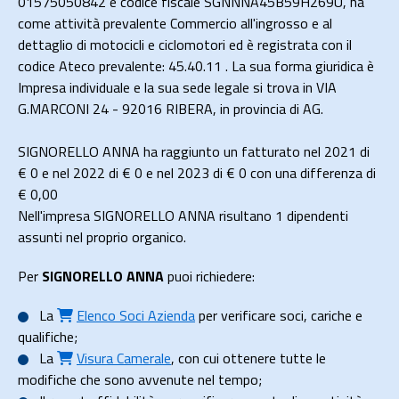
01575050842 e codice fiscale SGNNNA45B59H269U, ha
come attività prevalente Commercio all'ingrosso e al
dettaglio di motocicli e ciclomotori ed è registrata con il
codice Ateco prevalente: 45.40.11 . La sua forma giuridica è
Impresa individuale e la sua sede legale si trova in VIA
G.MARCONI 24 - 92016 RIBERA, in provincia di AG.
SIGNORELLO ANNA ha raggiunto un fatturato nel 2021 di
€ 0
e nel 2022 di
€ 0
e nel 2023 di
€ 0
con una differenza di
€
0,00
Nell'impresa SIGNORELLO ANNA risultano 1 dipendenti
assunti nel proprio organico.
Per
SIGNORELLO ANNA
puoi richiedere:
La
Elenco Soci Azienda
per verificare soci, cariche e
qualifiche;
La
Visura Camerale
, con cui ottenere tutte le
modifiche che sono avvenute nel tempo;