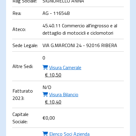
Rag Sociale:
SIGNORELLO ANNA
Rea:
AG - 116548
45.40.11 Commercio all'ingrosso e al
Ateco:
dettaglio di motocicli e ciclomotori
Sede Legale:
VIA G.MARCONI 24 - 92016 RIBERA
0
Altre Sedi:
Visura Camerale
€ 10,50
N/D
Fatturato
Visura Bilancio
2023:
€ 10,40
Capitale
€
0,00
Sociale:
Elenco Soci Azienda