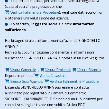
Il
report affidabilità
, per verificare eventuali negatività
(sia protesti che pregiudizievoli che
Verifica Fallimenti e Procedure
), verificare dati economici
e ottenere una valutazione dell’azienda;
Lo
statuto
, l’
oggetto sociale
e altre
informazioni
sull’azienda
.
Hai bisogno di altre informazioni sull’azienda SIGNORELLO
ANNA ?
Richiedi la documentazione contenente le informazioni
sull’azienda SIGNORELLO ANNA e ricevila in un clic! Scegli tra
Visura Camerale
,
Visura Protesti
,
Visura Bilancio
,
Report Impresa
e
Visura Catastale
,
Elenco Soci Azienda
,
Verifica Fallimenti e Procedure
.
L'azienda SIGNORELLO ANNA può essere contatta
all'indirizzo pec registrato in Camera di Commercio:
SIGNORELLOANNA@PEC.IT. Se non hai un tuo indirizzo pec
con cui scrivergli attivane uno subito: Attiva
PEC