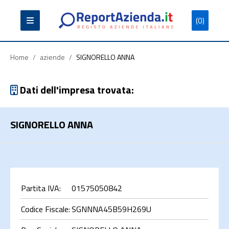
(0)
Partita
Codice
Ragione
Iva
Fiscale
Sociale
Home
/
aziende
/
SIGNORELLO ANNA
Dati dell'impresa trovata:
SIGNORELLO ANNA
Cerca
Partita IVA:
01575050842
Codice Fiscale:
SGNNNA45B59H269U