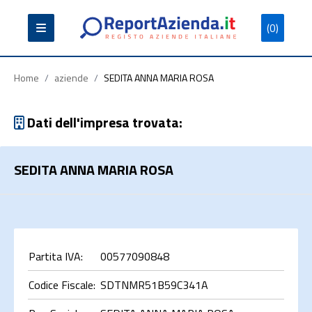
(0)
Partita
Codice
Ragione
Iva
Fiscale
Sociale
Home
/
aziende
/
SEDITA ANNA MARIA ROSA
Dati dell'impresa trovata:
SEDITA ANNA MARIA ROSA
Cerca
Partita IVA:
00577090848
Codice Fiscale:
SDTNMR51B59C341A