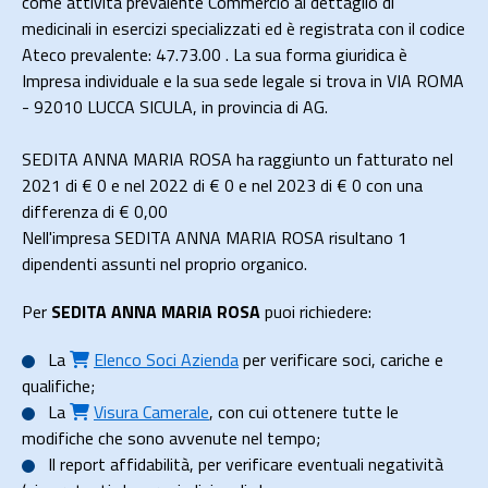
come attività prevalente Commercio al dettaglio di
medicinali in esercizi specializzati ed è registrata con il codice
Ateco prevalente: 47.73.00 . La sua forma giuridica è
Impresa individuale e la sua sede legale si trova in VIA ROMA
- 92010 LUCCA SICULA, in provincia di AG.
SEDITA ANNA MARIA ROSA ha raggiunto un fatturato nel
2021 di
€ 0
e nel 2022 di
€ 0
e nel 2023 di
€ 0
con una
differenza di €
0,00
Nell'impresa SEDITA ANNA MARIA ROSA risultano 1
dipendenti assunti nel proprio organico.
Per
SEDITA ANNA MARIA ROSA
puoi richiedere:
La
Elenco Soci Azienda
per verificare soci, cariche e
qualifiche;
La
Visura Camerale
, con cui ottenere tutte le
modifiche che sono avvenute nel tempo;
Il
report affidabilità
, per verificare eventuali negatività