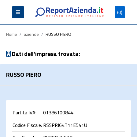
(0)
Partita
Codice
Ragione
Iva
Fiscale
Sociale
Home
/
aziende
/
RUSSO PIERO
Dati dell'impresa trovata:
RUSSO PIERO
Cerca
Partita IVA:
01386100844
Codice Fiscale:
RSSPRI64T11E541U