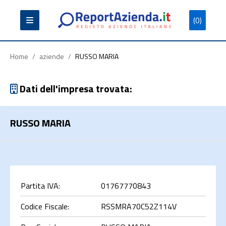
(0)
Partita
Codice
Ragione
Iva
Fiscale
Sociale
Home
/
aziende
/
RUSSO MARIA
Dati dell'impresa trovata:
RUSSO MARIA
Cerca
Partita IVA:
01767770843
Codice Fiscale:
RSSMRA70C52Z114V