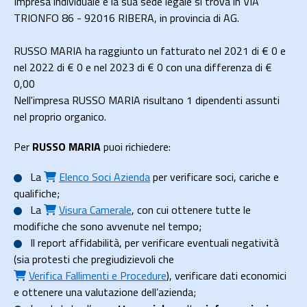
Impresa individuale e la sua sede legale si trova in VIA
TRIONFO 86 - 92016 RIBERA, in provincia di AG.
RUSSO MARIA ha raggiunto un fatturato nel 2021 di
€ 0
e
nel 2022 di
€ 0
e nel 2023 di
€ 0
con una differenza di €
0,00
Nell'impresa RUSSO MARIA risultano 1 dipendenti assunti
nel proprio organico.
Per
RUSSO MARIA
puoi richiedere:
La
Elenco Soci Azienda
per verificare soci, cariche e
qualifiche;
La
Visura Camerale
, con cui ottenere tutte le
modifiche che sono avvenute nel tempo;
Il
report affidabilità
, per verificare eventuali negatività
(sia protesti che pregiudizievoli che
Verifica Fallimenti e Procedure
), verificare dati economici
e ottenere una valutazione dell’azienda;